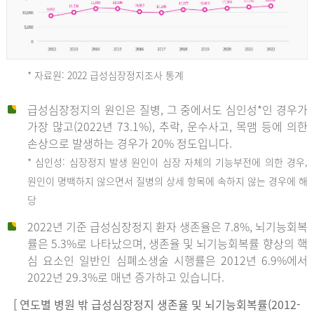
* 자료원: 2022 급성심장정지조사 통계
급성심장정지의 원인은 질병, 그 중에서도 심인성*인 경우가
2012
가장 많고(2022년 73.1%), 추락, 운수사고, 목맴 등에 의한
손상으로 발생하는 경우가 20% 정도입니다.
* 심인성: 심장정지 발생 원인이 심장 자체의 기능부전에 의한 경우,
년
원인이 명백하지 않으면서 질병의 상세 항목에 속하지 않는 경우에 해
당
전
2022년 기준 급성심장정지 환자 생존율은 7.8%, 뇌기능회복
체
률은 5.3%로 나타났으며, 생존율 및 뇌기능회복률 향상의 핵
27,823
심 요소인 일반인 심폐소생술 시행률은 2012년 6.9%에서
건
2022년 29.3%로 매년 증가하고 있습니다.
남
자
[ 연도별 병원 밖 급성심장정지 생존율 및 뇌기능회복률(2012-