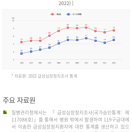
17,851
2022) ]
건
여
자
9,930
건
2013
년
* 자료원: 2022 급성심장정지조사 통계
전
체
2012
주요 자료원
29,356
건
질병관리청에서는 「급성심장정지조사(국가승인통계: 제
남
년
117088호)」를 통해서 병원 밖에서 발생하여 119구급대에
자
서 이송한 급성심장정지환자에 대한 통계를 생산하고 있으
18,992