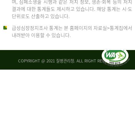
며, 심폐소생술 시행과 같은 처치 정보, 생존·회복 등의 처치
생
건
결과에 대한 통계들도 제시하고 있습니다. 해당 통계는 시·도
존
여
단위로도 산출하고 있습니다.
율
자
4.4%
10,336
급성심장정지조사 통계는 본 홈페이지의 자료실>통계집에서
뇌
건
내려받아 이용할 수 있습니다.
기
능
2014
회
복
COPYRIGHT @ 2021 질병관리청. ALL RIGHT RESERVED
률
년
1.8%
전
2013
체
30,309
건
년
남
자
생
19,271
존