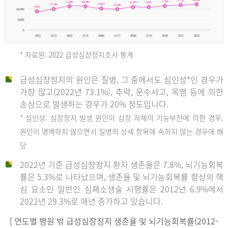
* 자료원: 2022 급성심장정지조사 통계
급성심장정지의 원인은 질병, 그 중에서도 심인성*인 경우가
2012
가장 많고(2022년 73.1%), 추락, 운수사고, 목맴 등에 의한
손상으로 발생하는 경우가 20% 정도입니다.
* 심인성: 심장정지 발생 원인이 심장 자체의 기능부전에 의한 경우,
년
원인이 명백하지 않으면서 질병의 상세 항목에 속하지 않는 경우에 해
당
전
2022년 기준 급성심장정지 환자 생존율은 7.8%, 뇌기능회복
체
률은 5.3%로 나타났으며, 생존율 및 뇌기능회복률 향상의 핵
27,823
심 요소인 일반인 심폐소생술 시행률은 2012년 6.9%에서
건
2022년 29.3%로 매년 증가하고 있습니다.
남
자
[ 연도별 병원 밖 급성심장정지 생존율 및 뇌기능회복률(2012-