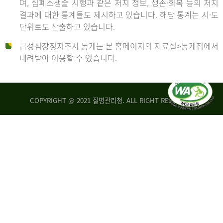
며, 심폐소생술 시행과 같은 처치 정보, 생존·회복 등의 처치
생
건
결과에 대한 통계들도 제시하고 있습니다. 해당 통계는 시·도
존
여
단위로도 산출하고 있습니다.
율
자
4.4%
10,336
급성심장정지조사 통계는 본 홈페이지의 자료실>통계집에서
뇌
건
내려받아 이용할 수 있습니다.
기
능
2014
회
복
COPYRIGHT @ 2021 질병관리청. ALL RIGHT RESERVED
률
년
1.8%
전
2013
체
30,309
건
년
남
자
생
19,271
존