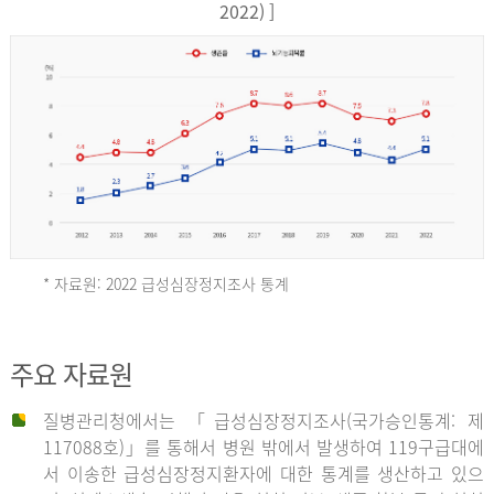
17,851
2022) ]
건
여
자
9,930
건
2013
년
* 자료원: 2022 급성심장정지조사 통계
전
체
2012
주요 자료원
29,356
건
질병관리청에서는 「급성심장정지조사(국가승인통계: 제
남
년
117088호)」를 통해서 병원 밖에서 발생하여 119구급대에
자
서 이송한 급성심장정지환자에 대한 통계를 생산하고 있으
18,992