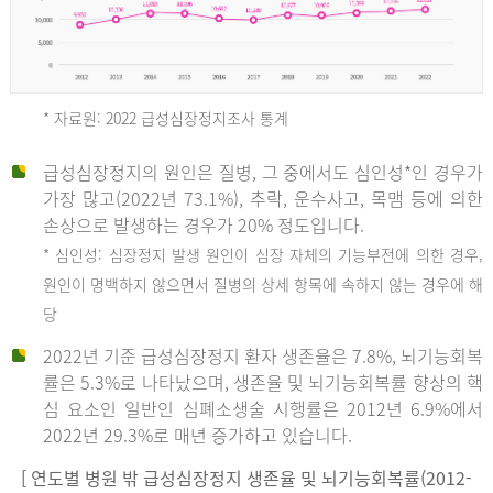
* 자료원: 2022 급성심장정지조사 통계
급성심장정지의 원인은 질병, 그 중에서도 심인성*인 경우가
2012
가장 많고(2022년 73.1%), 추락, 운수사고, 목맴 등에 의한
손상으로 발생하는 경우가 20% 정도입니다.
* 심인성: 심장정지 발생 원인이 심장 자체의 기능부전에 의한 경우,
년
원인이 명백하지 않으면서 질병의 상세 항목에 속하지 않는 경우에 해
당
전
2022년 기준 급성심장정지 환자 생존율은 7.8%, 뇌기능회복
체
률은 5.3%로 나타났으며, 생존율 및 뇌기능회복률 향상의 핵
27,823
심 요소인 일반인 심폐소생술 시행률은 2012년 6.9%에서
건
2022년 29.3%로 매년 증가하고 있습니다.
남
자
[ 연도별 병원 밖 급성심장정지 생존율 및 뇌기능회복률(2012-