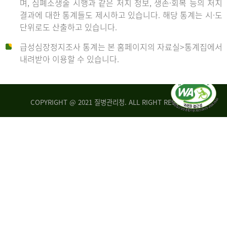
며, 심폐소생술 시행과 같은 처치 정보, 생존·회복 등의 처치
생
건
결과에 대한 통계들도 제시하고 있습니다. 해당 통계는 시·도
존
여
단위로도 산출하고 있습니다.
율
자
4.4%
10,336
급성심장정지조사 통계는 본 홈페이지의 자료실>통계집에서
뇌
건
내려받아 이용할 수 있습니다.
기
능
2014
회
복
COPYRIGHT @ 2021 질병관리청. ALL RIGHT RESERVED
률
년
1.8%
전
2013
체
30,309
건
년
남
자
생
19,271
존