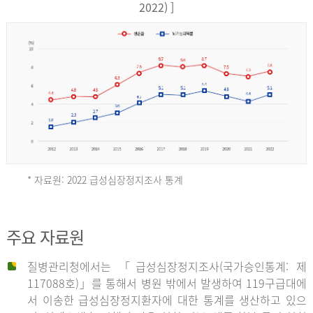
17,851
2022) ]
건
여
자
9,930
건
2013
년
* 자료원: 2022 급성심장정지조사 통계
전
체
2012
주요 자료원
29,356
건
질병관리청에서는 「급성심장정지조사(국가승인통계: 제
남
년
117088호)」를 통해서 병원 밖에서 발생하여 119구급대에
자
서 이송한 급성심장정지환자에 대한 통계를 생산하고 있으
18,992