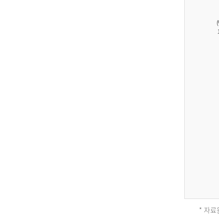
27,823
건
남
자
17,851
건
여
자
9,930
건
2013
년
전
체
* 자료