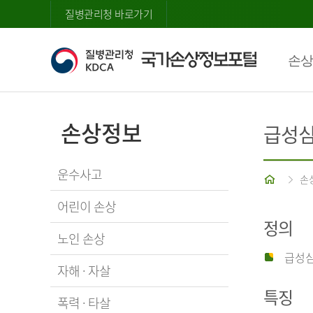
질병관리청 바로가기
손상
손상정보
급성
운수사고
홈
손
어린이 손상
정의
노인 손상
급성심
자해 · 자살
특징
폭력 · 타살