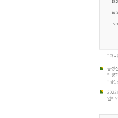
* 자료
급성심
2012
발생하
* 심
202
년
일반인
전
체