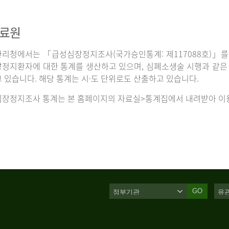
자료원
리청에서는 「급성심장정지조사(국가승인통계: 제117088호)」를 
정지환자에 대한 통계를 생산하고 있으며, 심폐소생술 시행과 같은 처
 있습니다. 해당 통계는 시·도 단위로도 산출하고 있습니다.
장정지조사 통계는 본 홈페이지의 자료실>통계집에서 내려받아 이용
GO