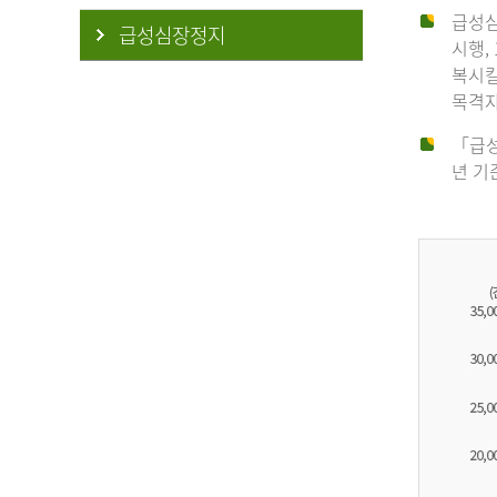
급성심
급성심장정지
시행,
복시킬
목격자
「급성
년 기