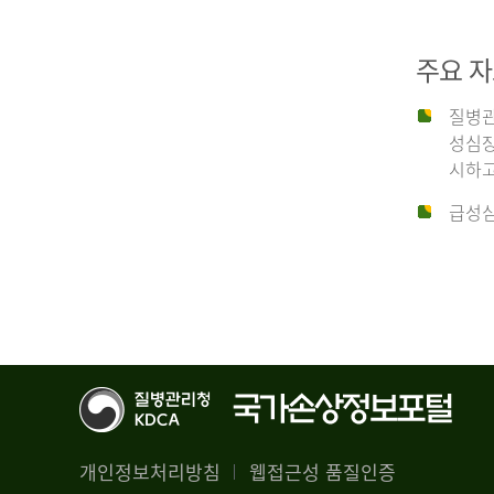
29,356
건
2012
남
주요 
자
18,992
질병관
건
년
성심장
여
시하고
자
생
급성심
10,336
존
건
율
4.4%
2014
뇌
기
능
년
회
복
전
률
체
1.8%
개인정보처리방침
웹접근성 품질인증
30,309