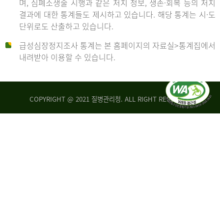
며, 심폐소생술 시행과 같은 처치 정보, 생존·회복 등의 처치
생
건
결과에 대한 통계들도 제시하고 있습니다. 해당 통계는 시·도
존
여
단위로도 산출하고 있습니다.
율
자
4.4%
10,336
급성심장정지조사 통계는 본 홈페이지의 자료실>통계집에서
뇌
건
내려받아 이용할 수 있습니다.
기
능
2014
회
복
COPYRIGHT @ 2021 질병관리청. ALL RIGHT RESERVED
률
년
1.8%
전
2013
체
30,309
건
년
남
자
생
19,271
존