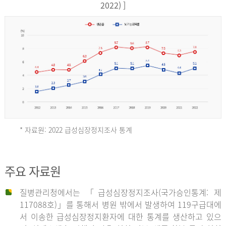
17,851
2022) ]
건
여
자
9,930
건
2013
년
* 자료원: 2022 급성심장정지조사 통계
전
체
2012
주요 자료원
29,356
건
질병관리청에서는 「급성심장정지조사(국가승인통계: 제
남
년
117088호)」를 통해서 병원 밖에서 발생하여 119구급대에
자
서 이송한 급성심장정지환자에 대한 통계를 생산하고 있으
18,992