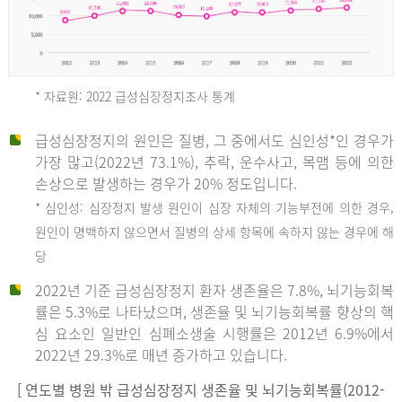
* 자료원: 2022 급성심장정지조사 통계
급성심장정지의 원인은 질병, 그 중에서도 심인성*인 경우가
2012
가장 많고(2022년 73.1%), 추락, 운수사고, 목맴 등에 의한
손상으로 발생하는 경우가 20% 정도입니다.
* 심인성: 심장정지 발생 원인이 심장 자체의 기능부전에 의한 경우,
년
원인이 명백하지 않으면서 질병의 상세 항목에 속하지 않는 경우에 해
당
전
2022년 기준 급성심장정지 환자 생존율은 7.8%, 뇌기능회복
체
률은 5.3%로 나타났으며, 생존율 및 뇌기능회복률 향상의 핵
27,823
심 요소인 일반인 심폐소생술 시행률은 2012년 6.9%에서
건
2022년 29.3%로 매년 증가하고 있습니다.
남
자
[ 연도별 병원 밖 급성심장정지 생존율 및 뇌기능회복률(2012-