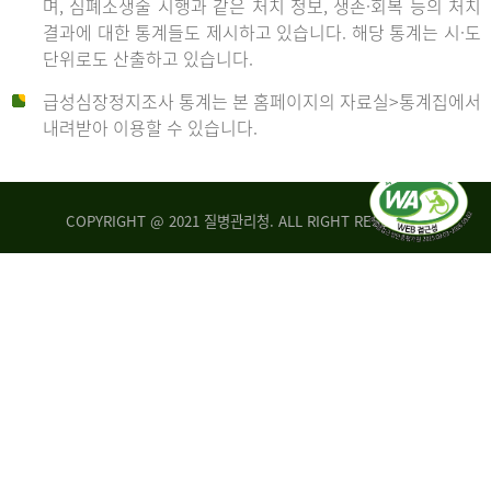
며, 심폐소생술 시행과 같은 처치 정보, 생존·회복 등의 처치
생
건
결과에 대한 통계들도 제시하고 있습니다. 해당 통계는 시·도
존
여
단위로도 산출하고 있습니다.
율
자
4.4%
10,336
급성심장정지조사 통계는 본 홈페이지의 자료실>통계집에서
뇌
건
내려받아 이용할 수 있습니다.
기
능
2014
회
복
COPYRIGHT @ 2021 질병관리청. ALL RIGHT RESERVED
률
년
1.8%
전
2013
체
30,309
건
년
남
자
생
19,271
존