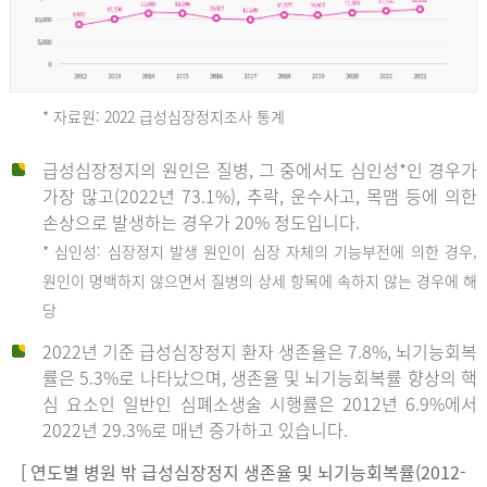
* 자료원: 2022 급성심장정지조사 통계
급성심장정지의 원인은 질병, 그 중에서도 심인성*인 경우가
2012
가장 많고(2022년 73.1%), 추락, 운수사고, 목맴 등에 의한
손상으로 발생하는 경우가 20% 정도입니다.
* 심인성: 심장정지 발생 원인이 심장 자체의 기능부전에 의한 경우,
년
원인이 명백하지 않으면서 질병의 상세 항목에 속하지 않는 경우에 해
당
전
2022년 기준 급성심장정지 환자 생존율은 7.8%, 뇌기능회복
체
률은 5.3%로 나타났으며, 생존율 및 뇌기능회복률 향상의 핵
27,823
심 요소인 일반인 심폐소생술 시행률은 2012년 6.9%에서
건
2022년 29.3%로 매년 증가하고 있습니다.
남
자
[ 연도별 병원 밖 급성심장정지 생존율 및 뇌기능회복률(2012-