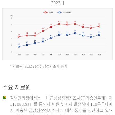
17,851
2022) ]
건
여
자
9,930
건
2013
년
* 자료원: 2022 급성심장정지조사 통계
전
체
2012
주요 자료원
29,356
건
질병관리청에서는 「급성심장정지조사(국가승인통계: 제
남
년
117088호)」를 통해서 병원 밖에서 발생하여 119구급대에
자
서 이송한 급성심장정지환자에 대한 통계를 생산하고 있으
18,992