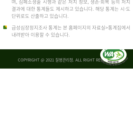
며, 심폐소생술 시행과 같은 처치 정보, 생존·회복 등의 처치
생
건
결과에 대한 통계들도 제시하고 있습니다. 해당 통계는 시·도
존
여
단위로도 산출하고 있습니다.
율
자
4.4%
10,336
급성심장정지조사 통계는 본 홈페이지의 자료실>통계집에서
뇌
건
내려받아 이용할 수 있습니다.
기
능
2014
회
복
COPYRIGHT @ 2021 질병관리청. ALL RIGHT RESERVED
률
년
1.8%
전
2013
체
30,309
건
년
남
자
생
19,271
존