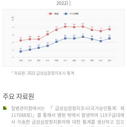
17,851
2022) ]
건
여
자
9,930
건
2013
년
* 자료원: 2022 급성심장정지조사 통계
전
체
2012
주요 자료원
29,356
건
질병관리청에서는 「급성심장정지조사(국가승인통계: 제
남
년
117088호)」를 통해서 병원 밖에서 발생하여 119구급대에
자
서 이송한 급성심장정지환자에 대한 통계를 생산하고 있으
18,992