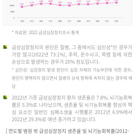
* 자료원: 2022 급성심장정지조사 통계
급성심장정지의 원인은 질병, 그 중에서도 심인성*인 경우가
2012
가장 많고(2022년 73.1%), 추락, 운수사고, 목맴 등에 의한
손상으로 발생하는 경우가 20% 정도입니다.
* 심인성: 심장정지 발생 원인이 심장 자체의 기능부전에 의한 경우,
년
원인이 명백하지 않으면서 질병의 상세 항목에 속하지 않는 경우에 해
당
전
2022년 기준 급성심장정지 환자 생존율은 7.8%, 뇌기능회복
체
률은 5.3%로 나타났으며, 생존율 및 뇌기능회복률 향상의 핵
27,823
심 요소인 일반인 심폐소생술 시행률은 2012년 6.9%에서
건
2022년 29.3%로 매년 증가하고 있습니다.
남
자
[ 연도별 병원 밖 급성심장정지 생존율 및 뇌기능회복률(2012-