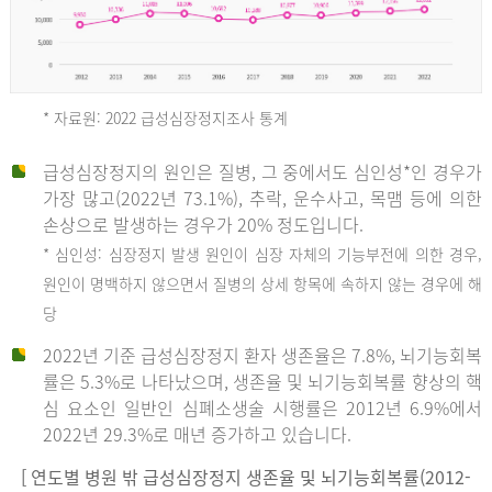
* 자료원: 2022 급성심장정지조사 통계
급성심장정지의 원인은 질병, 그 중에서도 심인성*인 경우가
2012
가장 많고(2022년 73.1%), 추락, 운수사고, 목맴 등에 의한
손상으로 발생하는 경우가 20% 정도입니다.
* 심인성: 심장정지 발생 원인이 심장 자체의 기능부전에 의한 경우,
년
원인이 명백하지 않으면서 질병의 상세 항목에 속하지 않는 경우에 해
당
전
2022년 기준 급성심장정지 환자 생존율은 7.8%, 뇌기능회복
체
률은 5.3%로 나타났으며, 생존율 및 뇌기능회복률 향상의 핵
27,823
심 요소인 일반인 심폐소생술 시행률은 2012년 6.9%에서
건
2022년 29.3%로 매년 증가하고 있습니다.
남
자
[ 연도별 병원 밖 급성심장정지 생존율 및 뇌기능회복률(2012-