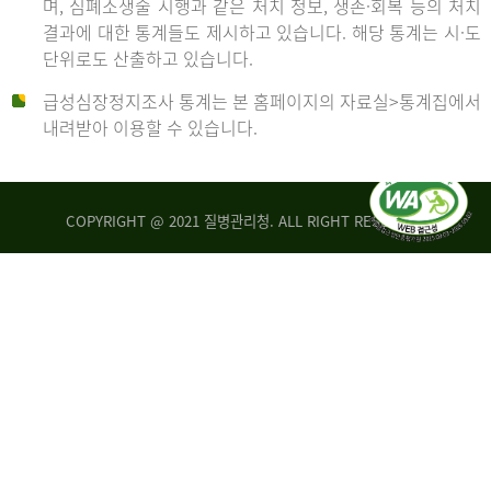
며, 심폐소생술 시행과 같은 처치 정보, 생존·회복 등의 처치
생
건
결과에 대한 통계들도 제시하고 있습니다. 해당 통계는 시·도
존
여
단위로도 산출하고 있습니다.
율
자
4.4%
10,336
급성심장정지조사 통계는 본 홈페이지의 자료실>통계집에서
뇌
건
내려받아 이용할 수 있습니다.
기
능
2014
회
복
COPYRIGHT @ 2021 질병관리청. ALL RIGHT RESERVED
률
년
1.8%
전
2013
체
30,309
건
년
남
자
생
19,271
존