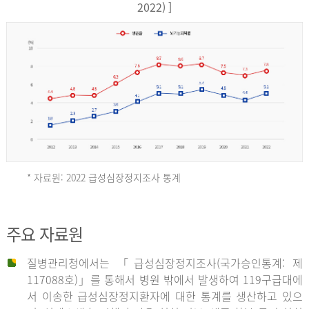
17,851
2022) ]
건
여
자
9,930
건
2013
년
* 자료원: 2022 급성심장정지조사 통계
전
체
2012
주요 자료원
29,356
건
질병관리청에서는 「급성심장정지조사(국가승인통계: 제
남
년
117088호)」를 통해서 병원 밖에서 발생하여 119구급대에
자
서 이송한 급성심장정지환자에 대한 통계를 생산하고 있으
18,992