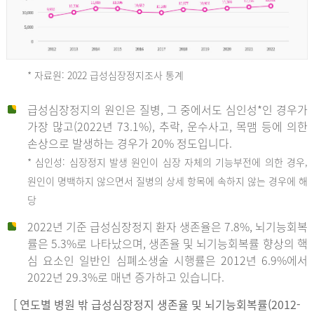
* 자료원: 2022 급성심장정지조사 통계
급성심장정지의 원인은 질병, 그 중에서도 심인성*인 경우가
2012
가장 많고(2022년 73.1%), 추락, 운수사고, 목맴 등에 의한
손상으로 발생하는 경우가 20% 정도입니다.
* 심인성: 심장정지 발생 원인이 심장 자체의 기능부전에 의한 경우,
년
원인이 명백하지 않으면서 질병의 상세 항목에 속하지 않는 경우에 해
당
전
2022년 기준 급성심장정지 환자 생존율은 7.8%, 뇌기능회복
체
률은 5.3%로 나타났으며, 생존율 및 뇌기능회복률 향상의 핵
27,823
심 요소인 일반인 심폐소생술 시행률은 2012년 6.9%에서
건
2022년 29.3%로 매년 증가하고 있습니다.
남
자
[ 연도별 병원 밖 급성심장정지 생존율 및 뇌기능회복률(2012-