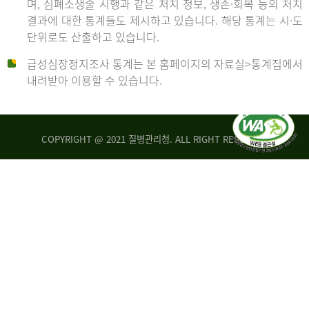
며, 심폐소생술 시행과 같은 처치 정보, 생존·회복 등의 처치
생
건
결과에 대한 통계들도 제시하고 있습니다. 해당 통계는 시·도
존
여
단위로도 산출하고 있습니다.
율
자
4.4%
10,336
급성심장정지조사 통계는 본 홈페이지의 자료실>통계집에서
뇌
건
내려받아 이용할 수 있습니다.
기
능
2014
회
복
COPYRIGHT @ 2021 질병관리청. ALL RIGHT RESERVED
률
년
1.8%
전
2013
체
30,309
건
년
남
자
생
19,271
존