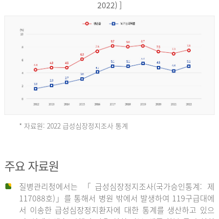
17,851
2022) ]
건
여
자
9,930
건
2013
년
* 자료원: 2022 급성심장정지조사 통계
전
체
2012
주요 자료원
29,356
건
질병관리청에서는 「급성심장정지조사(국가승인통계: 제
남
년
117088호)」를 통해서 병원 밖에서 발생하여 119구급대에
자
서 이송한 급성심장정지환자에 대한 통계를 생산하고 있으
18,992