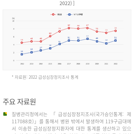
17,851
2022) ]
건
여
자
9,930
건
2013
년
* 자료원: 2022 급성심장정지조사 통계
전
체
2012
주요 자료원
29,356
건
질병관리청에서는 「급성심장정지조사(국가승인통계: 제
남
년
117088호)」를 통해서 병원 밖에서 발생하여 119구급대에
자
서 이송한 급성심장정지환자에 대한 통계를 생산하고 있으
18,992