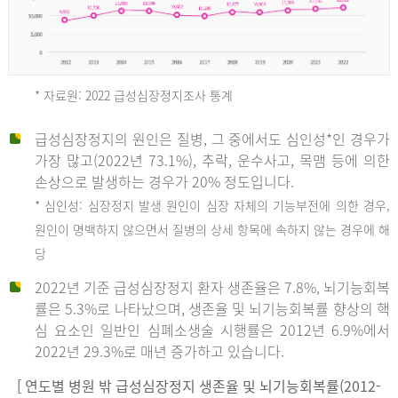
* 자료원: 2022 급성심장정지조사 통계
급성심장정지의 원인은 질병, 그 중에서도 심인성*인 경우가
2012
가장 많고(2022년 73.1%), 추락, 운수사고, 목맴 등에 의한
손상으로 발생하는 경우가 20% 정도입니다.
* 심인성: 심장정지 발생 원인이 심장 자체의 기능부전에 의한 경우,
년
원인이 명백하지 않으면서 질병의 상세 항목에 속하지 않는 경우에 해
당
전
2022년 기준 급성심장정지 환자 생존율은 7.8%, 뇌기능회복
체
률은 5.3%로 나타났으며, 생존율 및 뇌기능회복률 향상의 핵
27,823
심 요소인 일반인 심폐소생술 시행률은 2012년 6.9%에서
건
2022년 29.3%로 매년 증가하고 있습니다.
남
자
[ 연도별 병원 밖 급성심장정지 생존율 및 뇌기능회복률(2012-