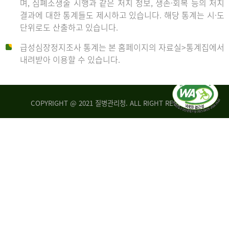
며, 심폐소생술 시행과 같은 처치 정보, 생존·회복 등의 처치
생
건
결과에 대한 통계들도 제시하고 있습니다. 해당 통계는 시·도
존
여
단위로도 산출하고 있습니다.
율
자
4.4%
10,336
급성심장정지조사 통계는 본 홈페이지의 자료실>통계집에서
뇌
건
내려받아 이용할 수 있습니다.
기
능
2014
회
복
COPYRIGHT @ 2021 질병관리청. ALL RIGHT RESERVED
률
년
1.8%
전
2013
체
30,309
건
년
남
자
생
19,271
존