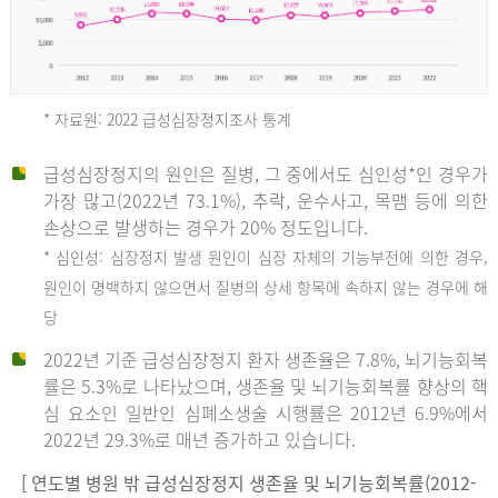
* 자료원: 2022 급성심장정지조사 통계
급성심장정지의 원인은 질병, 그 중에서도 심인성*인 경우가
2012
가장 많고(2022년 73.1%), 추락, 운수사고, 목맴 등에 의한
손상으로 발생하는 경우가 20% 정도입니다.
* 심인성: 심장정지 발생 원인이 심장 자체의 기능부전에 의한 경우,
년
원인이 명백하지 않으면서 질병의 상세 항목에 속하지 않는 경우에 해
당
전
2022년 기준 급성심장정지 환자 생존율은 7.8%, 뇌기능회복
체
률은 5.3%로 나타났으며, 생존율 및 뇌기능회복률 향상의 핵
27,823
심 요소인 일반인 심폐소생술 시행률은 2012년 6.9%에서
건
2022년 29.3%로 매년 증가하고 있습니다.
남
자
[ 연도별 병원 밖 급성심장정지 생존율 및 뇌기능회복률(2012-