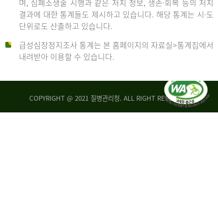
며, 심폐소생술 시행과 같은 처치 정보, 생존·회복 등의 처치
생
건
결과에 대한 통계들도 제시하고 있습니다. 해당 통계는 시·도
존
여
단위로도 산출하고 있습니다.
율
자
4.4%
10,336
급성심장정지조사 통계는 본 홈페이지의 자료실>통계집에서
뇌
건
내려받아 이용할 수 있습니다.
기
능
2014
회
복
COPYRIGHT @ 2021 질병관리청. ALL RIGHT RESERVED
률
년
1.8%
전
2013
체
30,309
건
년
남
자
생
19,271
존