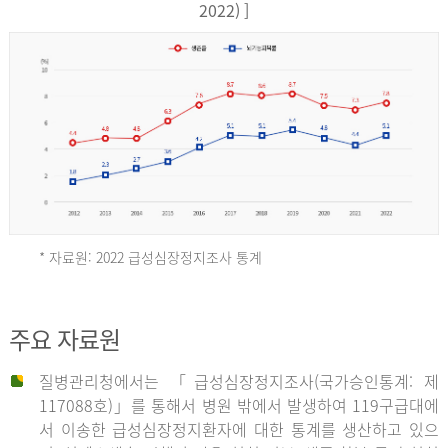
17,851
2022) ]
건
여
자
9,930
건
2013
년
* 자료원: 2022 급성심장정지조사 통계
전
체
2012
주요 자료원
29,356
건
질병관리청에서는 「급성심장정지조사(국가승인통계: 제
남
년
117088호)」를 통해서 병원 밖에서 발생하여 119구급대에
자
서 이송한 급성심장정지환자에 대한 통계를 생산하고 있으
18,992