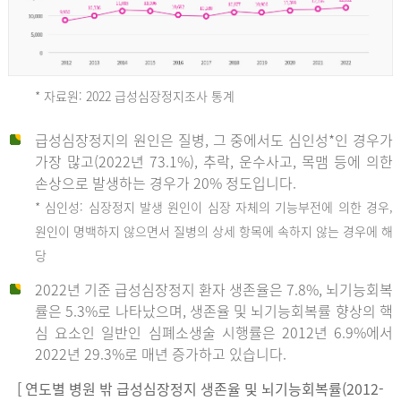
* 자료원: 2022 급성심장정지조사 통계
급성심장정지의 원인은 질병, 그 중에서도 심인성*인 경우가
2012
가장 많고(2022년 73.1%), 추락, 운수사고, 목맴 등에 의한
손상으로 발생하는 경우가 20% 정도입니다.
* 심인성: 심장정지 발생 원인이 심장 자체의 기능부전에 의한 경우,
년
원인이 명백하지 않으면서 질병의 상세 항목에 속하지 않는 경우에 해
당
전
2022년 기준 급성심장정지 환자 생존율은 7.8%, 뇌기능회복
체
률은 5.3%로 나타났으며, 생존율 및 뇌기능회복률 향상의 핵
27,823
심 요소인 일반인 심폐소생술 시행률은 2012년 6.9%에서
건
2022년 29.3%로 매년 증가하고 있습니다.
남
자
[ 연도별 병원 밖 급성심장정지 생존율 및 뇌기능회복률(2012-