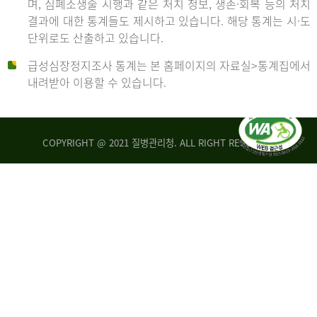
며, 심폐소생술 시행과 같은 처치 정보, 생존·회복 등의 처치
생
건
결과에 대한 통계들도 제시하고 있습니다. 해당 통계는 시·도
존
여
단위로도 산출하고 있습니다.
율
자
4.4%
10,336
급성심장정지조사 통계는 본 홈페이지의 자료실>통계집에서
뇌
건
내려받아 이용할 수 있습니다.
기
능
2014
회
복
COPYRIGHT @ 2021 질병관리청. ALL RIGHT RESERVED
률
년
1.8%
전
2013
체
30,309
건
년
남
자
생
19,271
존