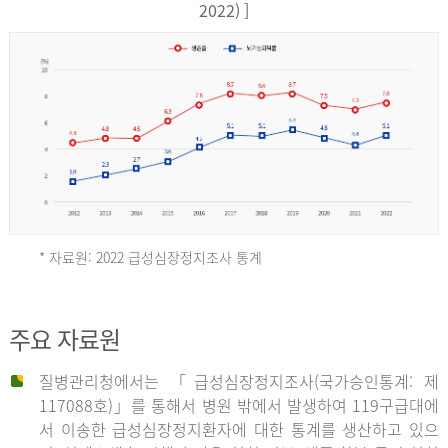
17,851
2022) ]
건
여
자
9,930
건
2013
년
* 자료원: 2022 급성심장정지조사 통계
전
체
2012
주요 자료원
29,356
건
질병관리청에서는 「급성심장정지조사(국가승인통계: 제
남
년
117088호)」를 통해서 병원 밖에서 발생하여 119구급대에
자
서 이송한 급성심장정지환자에 대한 통계를 생산하고 있으
18,992