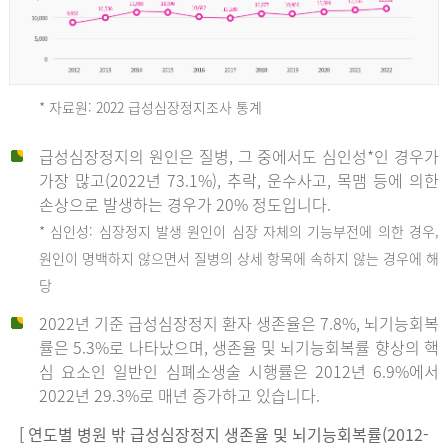
* 자료원: 2022 급성심장정지조사 통계
급성심장정지의 원인은 질병, 그 중에서도 심인성*인 경우가
2012
가장 많고(2022년 73.1%), 추락, 운수사고, 목맴 등에 의한
손상으로 발생하는 경우가 20% 정도입니다.
* 심인성: 심장정지 발생 원인이 심장 자체의 기능부전에 의한 경우,
년
원인이 명백하지 않으면서 질병의 상세 항목에 속하지 않는 경우에 해
당
전
2022년 기준 급성심장정지 환자 생존율은 7.8%, 뇌기능회복
체
률은 5.3%로 나타났으며, 생존율 및 뇌기능회복률 향상의 핵
27,823
심 요소인 일반인 심폐소생술 시행률은 2012년 6.9%에서
건
2022년 29.3%로 매년 증가하고 있습니다.
남
자
[ 연도별 병원 밖 급성심장정지 생존율 및 뇌기능회복률(2012-