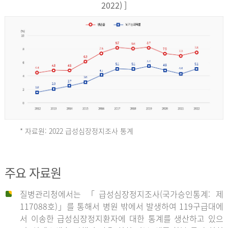
17,851
2022) ]
건
여
자
9,930
건
2013
년
* 자료원: 2022 급성심장정지조사 통계
전
체
2012
주요 자료원
29,356
건
질병관리청에서는 「급성심장정지조사(국가승인통계: 제
남
년
117088호)」를 통해서 병원 밖에서 발생하여 119구급대에
자
서 이송한 급성심장정지환자에 대한 통계를 생산하고 있으
18,992