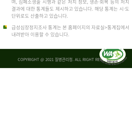
며, 심폐소생술 시행과 같은 처치 정보, 생존·회복 등의 처치
생
건
결과에 대한 통계들도 제시하고 있습니다. 해당 통계는 시·도
존
여
단위로도 산출하고 있습니다.
율
자
4.4%
10,336
급성심장정지조사 통계는 본 홈페이지의 자료실>통계집에서
뇌
건
내려받아 이용할 수 있습니다.
기
능
2014
회
복
COPYRIGHT @ 2021 질병관리청. ALL RIGHT RESERVED
률
년
1.8%
전
2013
체
30,309
건
년
남
자
생
19,271
존