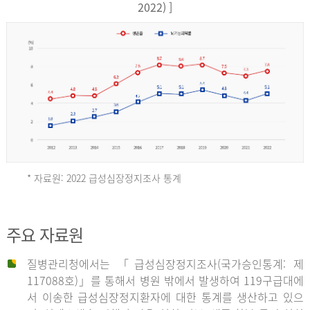
17,851
2022) ]
건
여
자
9,930
건
2013
년
* 자료원: 2022 급성심장정지조사 통계
전
체
2012
주요 자료원
29,356
건
질병관리청에서는 「급성심장정지조사(국가승인통계: 제
남
년
117088호)」를 통해서 병원 밖에서 발생하여 119구급대에
자
서 이송한 급성심장정지환자에 대한 통계를 생산하고 있으
18,992