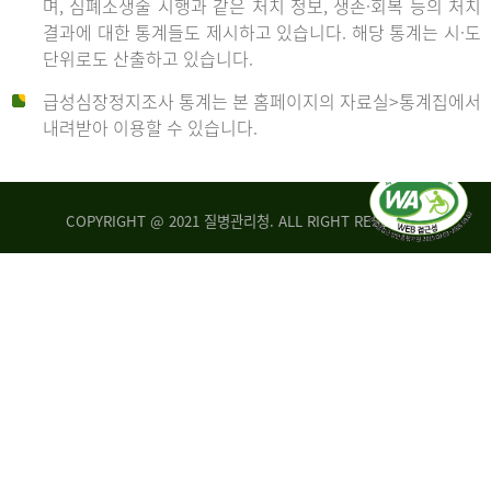
며, 심폐소생술 시행과 같은 처치 정보, 생존·회복 등의 처치
생
건
결과에 대한 통계들도 제시하고 있습니다. 해당 통계는 시·도
존
여
단위로도 산출하고 있습니다.
율
자
4.4%
10,336
급성심장정지조사 통계는 본 홈페이지의 자료실>통계집에서
뇌
건
내려받아 이용할 수 있습니다.
기
능
2014
회
복
COPYRIGHT @ 2021 질병관리청. ALL RIGHT RESERVED
률
년
1.8%
전
2013
체
30,309
건
년
남
자
생
19,271
존