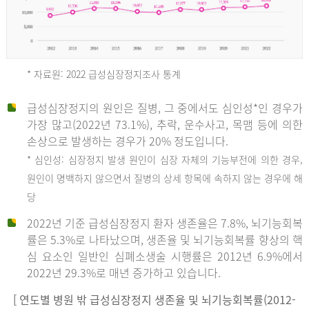
* 자료원: 2022 급성심장정지조사 통계
급성심장정지의 원인은 질병, 그 중에서도 심인성*인 경우가
2012
가장 많고(2022년 73.1%), 추락, 운수사고, 목맴 등에 의한
손상으로 발생하는 경우가 20% 정도입니다.
* 심인성: 심장정지 발생 원인이 심장 자체의 기능부전에 의한 경우,
년
원인이 명백하지 않으면서 질병의 상세 항목에 속하지 않는 경우에 해
당
전
2022년 기준 급성심장정지 환자 생존율은 7.8%, 뇌기능회복
체
률은 5.3%로 나타났으며, 생존율 및 뇌기능회복률 향상의 핵
27,823
심 요소인 일반인 심폐소생술 시행률은 2012년 6.9%에서
건
2022년 29.3%로 매년 증가하고 있습니다.
남
자
[ 연도별 병원 밖 급성심장정지 생존율 및 뇌기능회복률(2012-