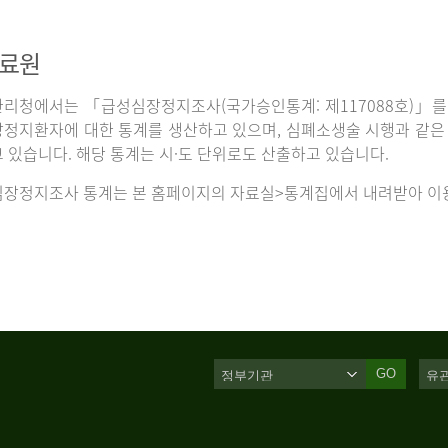
자료원
리청에서는 「급성심장정지조사(국가승인통계: 제117088호)」를 
정지환자에 대한 통계를 생산하고 있으며, 심폐소생술 시행과 같은 처
 있습니다. 해당 통계는 시·도 단위로도 산출하고 있습니다.
장정지조사 통계는 본 홈페이지의 자료실>통계집에서 내려받아 이용
GO