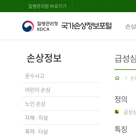
질병관리청 바로가기
손상
손상정보
급성
운수사고
홈
손
어린이 손상
정의
노인 손상
급성심
자해 · 자살
특징
폭력 · 타살