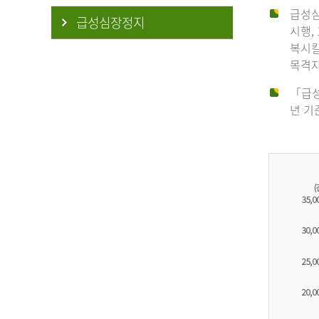
급성심
급성심장정지
시행,
복시킬
목격자
「급성
년 기