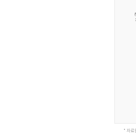
27,823
건
남
자
17,851
건
여
자
9,930
건
2013
년
전
체
* 자료