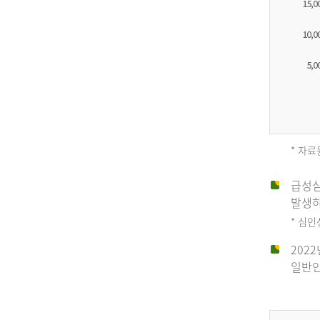
* 자료
급성심
2012
발생하
* 심
202
년
일반인
전
체