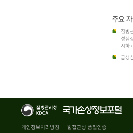
29,356
건
2012
남
주요 
자
18,992
질병관
건
년
성심장
여
시하고
자
생
급성심
10,336
존
건
율
4.4%
2014
뇌
기
능
년
회
복
전
률
체
1.8%
개인정보처리방침
웹접근성 품질인증
30,309