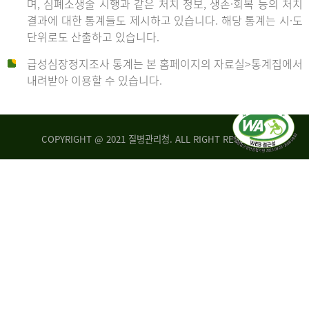
며, 심폐소생술 시행과 같은 처치 정보, 생존·회복 등의 처치
생
건
결과에 대한 통계들도 제시하고 있습니다. 해당 통계는 시·도
존
여
단위로도 산출하고 있습니다.
율
자
4.4%
10,336
급성심장정지조사 통계는 본 홈페이지의 자료실>통계집에서
뇌
건
내려받아 이용할 수 있습니다.
기
능
2014
회
복
COPYRIGHT @ 2021 질병관리청. ALL RIGHT RESERVED
률
년
1.8%
전
2013
체
30,309
건
년
남
자
생
19,271
존