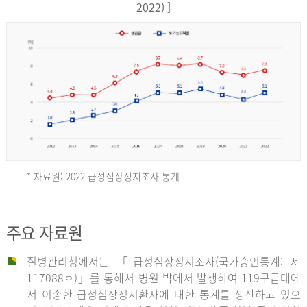
17,851
2022) ]
건
여
자
9,930
건
2013
년
* 자료원: 2022 급성심장정지조사 통계
전
체
2012
주요 자료원
29,356
건
질병관리청에서는 「급성심장정지조사(국가승인통계: 제
남
년
117088호)」를 통해서 병원 밖에서 발생하여 119구급대에
자
서 이송한 급성심장정지환자에 대한 통계를 생산하고 있으
18,992