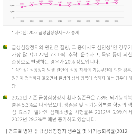
* 자료원: 2022 급성심장정지조사 통계
급성심장정지의 원인은 질병, 그 중에서도 심인성*인 경우가
2012
가장 많고(2022년 73.1%), 추락, 운수사고, 목맴 등에 의한
손상으로 발생하는 경우가 20% 정도입니다.
* 심인성: 심장정지 발생 원인이 심장 자체의 기능부전에 의한 경우,
년
원인이 명백하지 않으면서 질병의 상세 항목에 속하지 않는 경우에 해
당
전
2022년 기준 급성심장정지 환자 생존율은 7.8%, 뇌기능회복
체
률은 5.3%로 나타났으며, 생존율 및 뇌기능회복률 향상의 핵
27,823
심 요소인 일반인 심폐소생술 시행률은 2012년 6.9%에서
건
2022년 29.3%로 매년 증가하고 있습니다.
남
자
[ 연도별 병원 밖 급성심장정지 생존율 및 뇌기능회복률(2012-