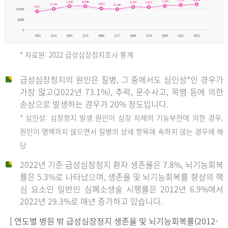
* 자료원: 2022 급성심장정지조사 통계
급성심장정지의 원인은 질병, 그 중에서도 심인성*인 경우가
2012
가장 많고(2022년 73.1%), 추락, 운수사고, 목맴 등에 의한
손상으로 발생하는 경우가 20% 정도입니다.
* 심인성: 심장정지 발생 원인이 심장 자체의 기능부전에 의한 경우,
년
원인이 명백하지 않으면서 질병의 상세 항목에 속하지 않는 경우에 해
당
전
2022년 기준 급성심장정지 환자 생존율은 7.8%, 뇌기능회복
체
률은 5.3%로 나타났으며, 생존율 및 뇌기능회복률 향상의 핵
27,823
심 요소인 일반인 심폐소생술 시행률은 2012년 6.9%에서
건
2022년 29.3%로 매년 증가하고 있습니다.
남
자
[ 연도별 병원 밖 급성심장정지 생존율 및 뇌기능회복률(2012-