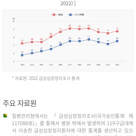
17,851
2022) ]
건
여
자
9,930
건
2013
년
* 자료원: 2022 급성심장정지조사 통계
전
체
2012
주요 자료원
29,356
건
질병관리청에서는 「급성심장정지조사(국가승인통계: 제
남
년
117088호)」를 통해서 병원 밖에서 발생하여 119구급대에
자
서 이송한 급성심장정지환자에 대한 통계를 생산하고 있으
18,992