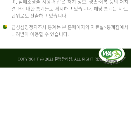
며, 심폐소생술 시행과 같은 처치 정보, 생존·회복 등의 처치
생
건
결과에 대한 통계들도 제시하고 있습니다. 해당 통계는 시·도
존
여
단위로도 산출하고 있습니다.
율
자
4.4%
10,336
급성심장정지조사 통계는 본 홈페이지의 자료실>통계집에서
뇌
건
내려받아 이용할 수 있습니다.
기
능
2014
회
복
COPYRIGHT @ 2021 질병관리청. ALL RIGHT RESERVED
률
년
1.8%
전
2013
체
30,309
건
년
남
자
생
19,271
존