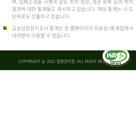
며, 심폐소생술 시행과 같은 처치 정보, 생존·회복 등의 처치
생
건
결과에 대한 통계들도 제시하고 있습니다. 해당 통계는 시·도
존
여
단위로도 산출하고 있습니다.
율
자
4.4%
10,336
급성심장정지조사 통계는 본 홈페이지의 자료실>통계집에서
뇌
건
내려받아 이용할 수 있습니다.
기
능
2014
회
복
COPYRIGHT @ 2021 질병관리청. ALL RIGHT RESERVED
률
년
1.8%
전
2013
체
30,309
건
년
남
자
생
19,271
존