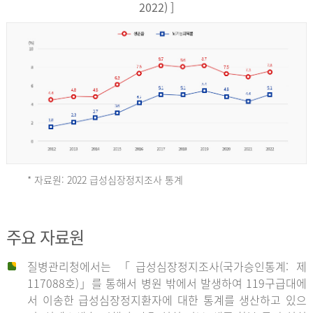
17,851
2022) ]
건
여
자
9,930
건
2013
년
* 자료원: 2022 급성심장정지조사 통계
전
체
2012
주요 자료원
29,356
건
질병관리청에서는 「급성심장정지조사(국가승인통계: 제
남
년
117088호)」를 통해서 병원 밖에서 발생하여 119구급대에
자
서 이송한 급성심장정지환자에 대한 통계를 생산하고 있으
18,992