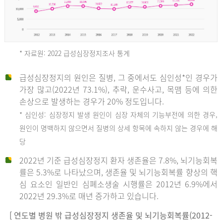
* 자료원: 2022 급성심장정지조사 통계
급성심장정지의 원인은 질병, 그 중에서도 심인성*인 경우가
2012
가장 많고(2022년 73.1%), 추락, 운수사고, 목맴 등에 의한
손상으로 발생하는 경우가 20% 정도입니다.
* 심인성: 심장정지 발생 원인이 심장 자체의 기능부전에 의한 경우,
년
원인이 명백하지 않으면서 질병의 상세 항목에 속하지 않는 경우에 해
당
전
2022년 기준 급성심장정지 환자 생존율은 7.8%, 뇌기능회복
체
률은 5.3%로 나타났으며, 생존율 및 뇌기능회복률 향상의 핵
27,823
심 요소인 일반인 심폐소생술 시행률은 2012년 6.9%에서
건
2022년 29.3%로 매년 증가하고 있습니다.
남
자
[ 연도별 병원 밖 급성심장정지 생존율 및 뇌기능회복률(2012-