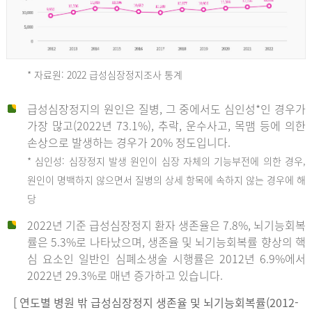
* 자료원: 2022 급성심장정지조사 통계
급성심장정지의 원인은 질병, 그 중에서도 심인성*인 경우가
2012
가장 많고(2022년 73.1%), 추락, 운수사고, 목맴 등에 의한
손상으로 발생하는 경우가 20% 정도입니다.
* 심인성: 심장정지 발생 원인이 심장 자체의 기능부전에 의한 경우,
년
원인이 명백하지 않으면서 질병의 상세 항목에 속하지 않는 경우에 해
당
전
2022년 기준 급성심장정지 환자 생존율은 7.8%, 뇌기능회복
체
률은 5.3%로 나타났으며, 생존율 및 뇌기능회복률 향상의 핵
27,823
심 요소인 일반인 심폐소생술 시행률은 2012년 6.9%에서
건
2022년 29.3%로 매년 증가하고 있습니다.
남
자
[ 연도별 병원 밖 급성심장정지 생존율 및 뇌기능회복률(2012-