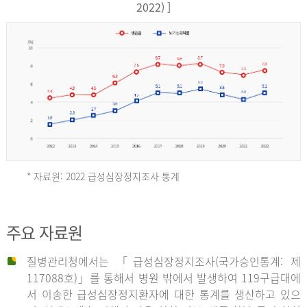
17,851
2022) ]
건
여
자
9,930
건
2013
년
* 자료원: 2022 급성심장정지조사 통계
전
체
2012
주요 자료원
29,356
건
질병관리청에서는 「급성심장정지조사(국가승인통계: 제
남
년
117088호)」를 통해서 병원 밖에서 발생하여 119구급대에
자
서 이송한 급성심장정지환자에 대한 통계를 생산하고 있으
18,992