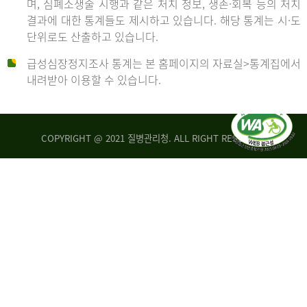
며, 심폐소생술 시행과 같은 처치 정보, 생존·회복 등의 처치
생
건
결과에 대한 통계들도 제시하고 있습니다. 해당 통계는 시·도
존
여
단위로도 산출하고 있습니다.
율
자
4.4%
10,336
급성심장정지조사 통계는 본 홈페이지의 자료실>통계집에서
뇌
건
내려받아 이용할 수 있습니다.
기
능
2014
회
복
COPYRIGHT @ 2021 질병관리청. ALL RIGHT RESERVED
률
년
1.8%
전
2013
체
30,309
건
년
남
자
생
19,271
존