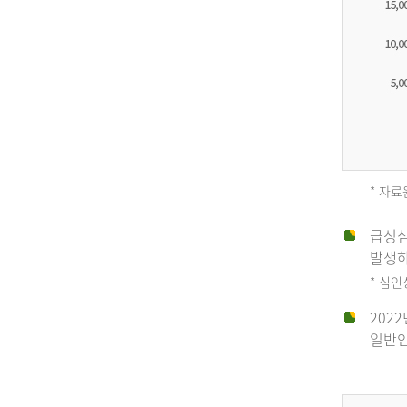
* 자료
급성심
2012
발생하
* 심
202
년
일반인
전
체