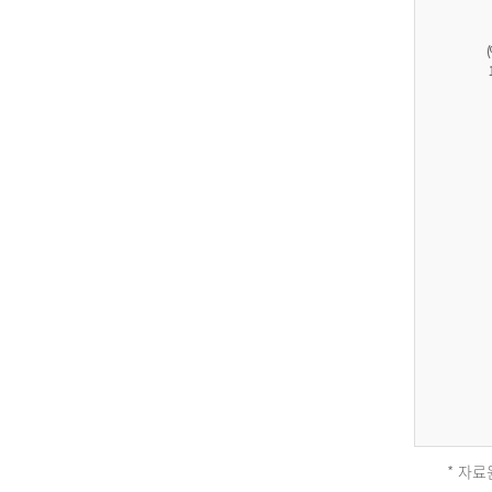
27,823
건
남
자
17,851
건
여
자
9,930
건
2013
년
전
체
* 자료