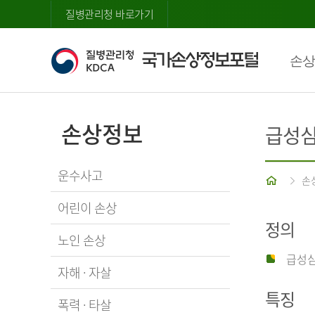
질병관리청 바로가기
손상
손상정보
급성
운수사고
홈
손
어린이 손상
정의
노인 손상
급성심
자해 · 자살
특징
폭력 · 타살