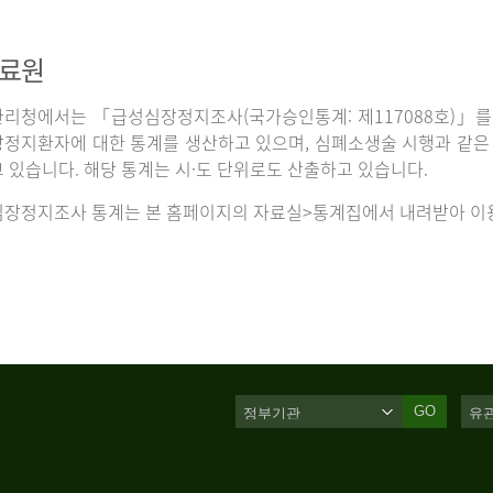
자료원
리청에서는 「급성심장정지조사(국가승인통계: 제117088호)」를 
정지환자에 대한 통계를 생산하고 있으며, 심폐소생술 시행과 같은 처
 있습니다. 해당 통계는 시·도 단위로도 산출하고 있습니다.
장정지조사 통계는 본 홈페이지의 자료실>통계집에서 내려받아 이용
GO