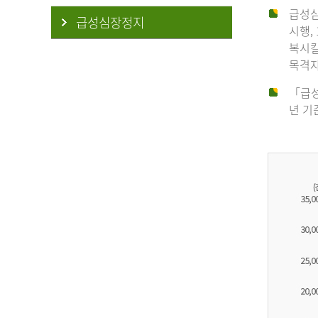
급성심
급성심장정지
시행,
복시킬
목격자
「급성
년 기