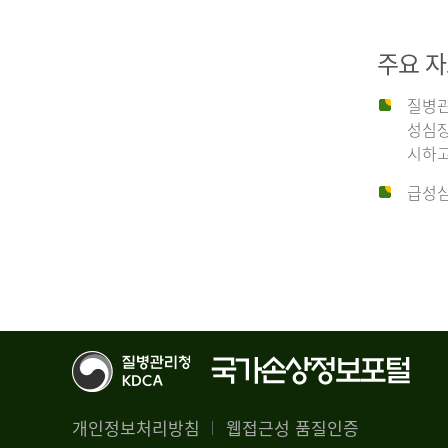
29,356
건
2012
남
주요 
자
18,992
질병관
건
년
성심장
여
시하고
자
생
급성심
10,336
존
건
율
4.4%
2014
뇌
기
능
년
회
복
전
률
체
1.8%
개인정보처리방침
웹접근성 품질인증
30,309