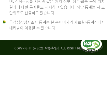
며, 심폐소생술 시행과 같은 처치 정보, 생존·회복 등의 처치
생
건
결과에 대한 통계들도 제시하고 있습니다. 해당 통계는 시·도
존
여
단위로도 산출하고 있습니다.
율
자
4.4%
10,336
급성심장정지조사 통계는 본 홈페이지의 자료실>통계집에서
뇌
건
내려받아 이용할 수 있습니다.
기
능
2014
회
복
COPYRIGHT @ 2021 질병관리청. ALL RIGHT RESERVED
률
년
1.8%
전
2013
체
30,309
건
년
남
자
생
19,271
존