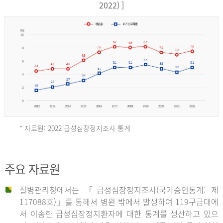
17,851
2022) ]
건
여
자
9,930
건
2013
년
* 자료원: 2022 급성심장정지조사 통계
전
체
2012
주요 자료원
29,356
건
질병관리청에서는 「급성심장정지조사(국가승인통계: 제
남
년
117088호)」를 통해서 병원 밖에서 발생하여 119구급대에
자
서 이송한 급성심장정지환자에 대한 통계를 생산하고 있으
18,992