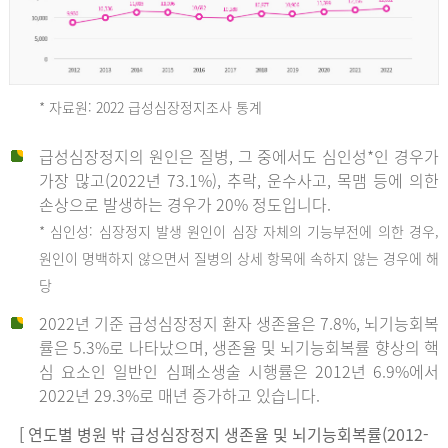
* 자료원: 2022 급성심장정지조사 통계
급성심장정지의 원인은 질병, 그 중에서도 심인성*인 경우가
2012
가장 많고(2022년 73.1%), 추락, 운수사고, 목맴 등에 의한
손상으로 발생하는 경우가 20% 정도입니다.
* 심인성: 심장정지 발생 원인이 심장 자체의 기능부전에 의한 경우,
년
원인이 명백하지 않으면서 질병의 상세 항목에 속하지 않는 경우에 해
당
전
2022년 기준 급성심장정지 환자 생존율은 7.8%, 뇌기능회복
체
률은 5.3%로 나타났으며, 생존율 및 뇌기능회복률 향상의 핵
27,823
심 요소인 일반인 심폐소생술 시행률은 2012년 6.9%에서
건
2022년 29.3%로 매년 증가하고 있습니다.
남
자
[ 연도별 병원 밖 급성심장정지 생존율 및 뇌기능회복률(2012-