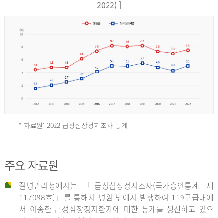
17,851
2022) ]
건
여
자
9,930
건
2013
년
* 자료원: 2022 급성심장정지조사 통계
전
체
2012
주요 자료원
29,356
건
질병관리청에서는 「급성심장정지조사(국가승인통계: 제
남
년
117088호)」를 통해서 병원 밖에서 발생하여 119구급대에
자
서 이송한 급성심장정지환자에 대한 통계를 생산하고 있으
18,992