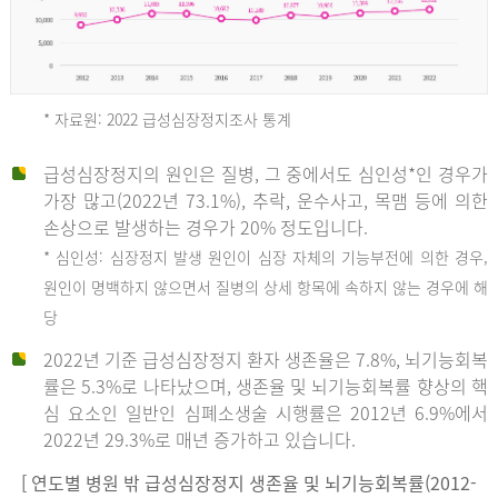
* 자료원: 2022 급성심장정지조사 통계
급성심장정지의 원인은 질병, 그 중에서도 심인성*인 경우가
2012
가장 많고(2022년 73.1%), 추락, 운수사고, 목맴 등에 의한
손상으로 발생하는 경우가 20% 정도입니다.
* 심인성: 심장정지 발생 원인이 심장 자체의 기능부전에 의한 경우,
년
원인이 명백하지 않으면서 질병의 상세 항목에 속하지 않는 경우에 해
당
전
2022년 기준 급성심장정지 환자 생존율은 7.8%, 뇌기능회복
체
률은 5.3%로 나타났으며, 생존율 및 뇌기능회복률 향상의 핵
27,823
심 요소인 일반인 심폐소생술 시행률은 2012년 6.9%에서
건
2022년 29.3%로 매년 증가하고 있습니다.
남
자
[ 연도별 병원 밖 급성심장정지 생존율 및 뇌기능회복률(2012-