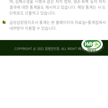
며, 심폐소생술 시행과 같은 처치 정보, 생존·회복 등의 처치
생
건
결과에 대한 통계들도 제시하고 있습니다. 해당 통계는 시·도
존
여
단위로도 산출하고 있습니다.
율
자
4.4%
10,336
급성심장정지조사 통계는 본 홈페이지의 자료실>통계집에서
뇌
건
내려받아 이용할 수 있습니다.
기
능
2014
회
복
COPYRIGHT @ 2021 질병관리청. ALL RIGHT RESERVED
률
년
1.8%
전
2013
체
30,309
건
년
남
자
생
19,271
존