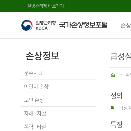
질병관리청 바로가기
손상
손상정보
급성
운수사고
홈
손
어린이 손상
정의
노인 손상
급성심
자해 · 자살
특징
폭력 · 타살