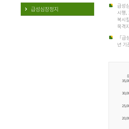
급성심
급성심장정지
시행,
복시킬
목격자
「급성
년 기