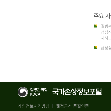
29,356
건
2012
남
주요 
자
18,992
질병관
건
년
성심장
여
시하고
자
생
급성심
10,336
존
건
율
4.4%
2014
뇌
기
능
년
회
복
전
률
체
1.8%
개인정보처리방침
웹접근성 품질인증
30,309