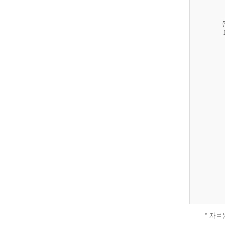
27,823
건
남
자
17,851
건
여
자
9,930
건
2013
년
전
체
* 자료