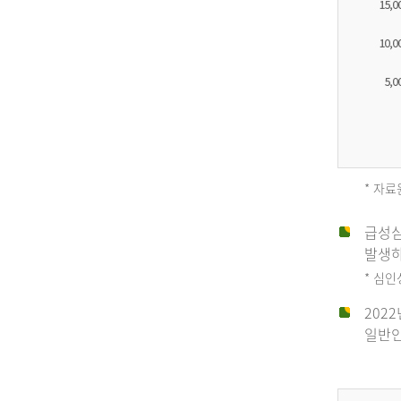
* 자료
급성심
2012
발생하
* 심
202
년
일반인
전
체