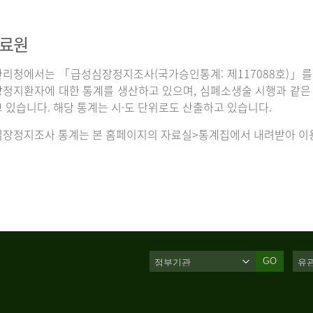
자료원
리청에서는 「급성심장정지조사(국가승인통계: 제117088호)」를 
정지환자에 대한 통계를 생산하고 있으며, 심폐소생술 시행과 같은 처
 있습니다. 해당 통계는 시·도 단위로도 산출하고 있습니다.
장정지조사 통계는 본 홈페이지의 자료실>통계집에서 내려받아 이용
GO