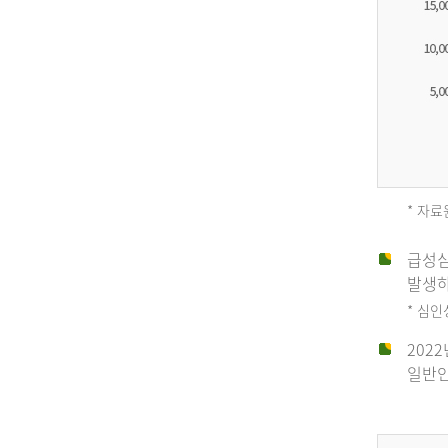
* 자료
급성심
2012
발생하
* 심
202
년
일반인
전
체