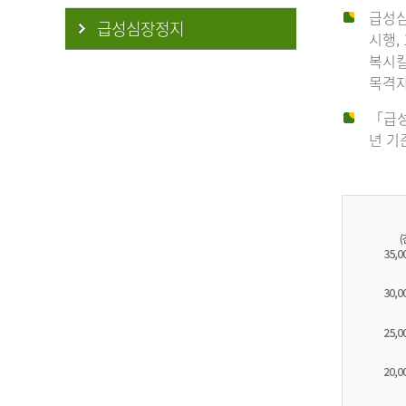
급성심
급성심장정지
시행,
복시킬
목격자
「급성
년 기