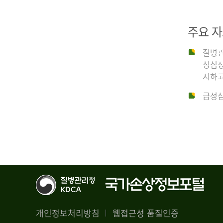
29,356
건
2012
남
주요 
자
18,992
질병관
건
년
성심장
여
시하고
자
생
급성심
10,336
존
건
율
4.4%
2014
뇌
기
능
년
회
복
전
률
체
1.8%
개인정보처리방침
웹접근성 품질인증
30,309