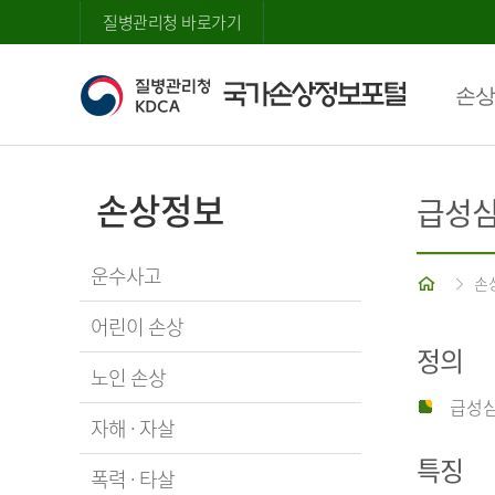
질병관리청 바로가기
손상
손상정보
급성
운수사고
홈
손
어린이 손상
정의
노인 손상
급성심
자해 · 자살
특징
폭력 · 타살