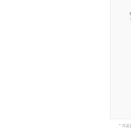
27,823
건
남
자
17,851
건
여
자
9,930
건
2013
년
전
체
* 자료