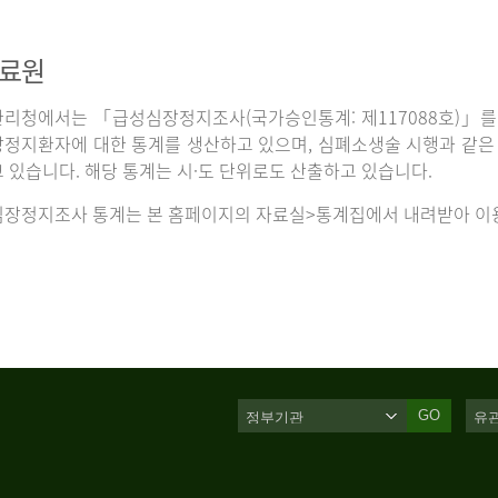
자료원
리청에서는 「급성심장정지조사(국가승인통계: 제117088호)」를 
정지환자에 대한 통계를 생산하고 있으며, 심폐소생술 시행과 같은 처
 있습니다. 해당 통계는 시·도 단위로도 산출하고 있습니다.
장정지조사 통계는 본 홈페이지의 자료실>통계집에서 내려받아 이용
GO