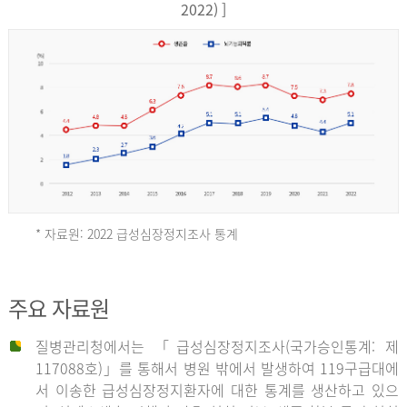
17,851
2022) ]
건
여
자
9,930
건
2013
년
* 자료원: 2022 급성심장정지조사 통계
전
체
2012
주요 자료원
29,356
건
질병관리청에서는 「급성심장정지조사(국가승인통계: 제
남
년
117088호)」를 통해서 병원 밖에서 발생하여 119구급대에
자
서 이송한 급성심장정지환자에 대한 통계를 생산하고 있으
18,992