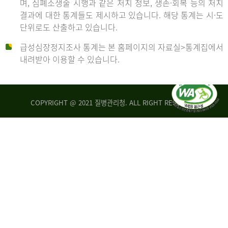
며, 심폐소생술 시행과 같은 처치 정보, 생존·회복 등의 처치
생
건
결과에 대한 통계들도 제시하고 있습니다. 해당 통계는 시·도
존
여
단위로도 산출하고 있습니다.
율
자
4.4%
10,336
급성심장정지조사 통계는 본 홈페이지의 자료실>통계집에서
뇌
건
내려받아 이용할 수 있습니다.
기
능
2014
회
복
COPYRIGHT @ 2021 질병관리청. ALL RIGHT RESERVED
률
년
1.8%
전
2013
체
30,309
건
년
남
자
생
19,271
존