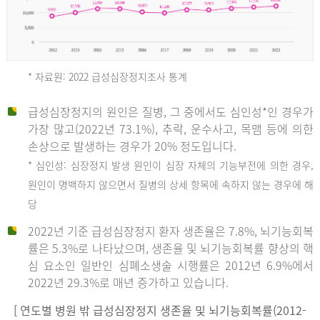
* 자료원: 2022 급성심장정지조사 통계
급성심장정지의 원인은 질병, 그 중에서도 심인성*인 경우가
2012
가장 많고(2022년 73.1%), 추락, 운수사고, 목맴 등에 의한
손상으로 발생하는 경우가 20% 정도입니다.
* 심인성: 심장정지 발생 원인이 심장 자체의 기능부전에 의한 경우,
년
원인이 명백하지 않으면서 질병의 상세 항목에 속하지 않는 경우에 해
당
전
2022년 기준 급성심장정지 환자 생존율은 7.8%, 뇌기능회복
체
률은 5.3%로 나타났으며, 생존율 및 뇌기능회복률 향상의 핵
27,823
심 요소인 일반인 심폐소생술 시행률은 2012년 6.9%에서
건
2022년 29.3%로 매년 증가하고 있습니다.
남
자
[ 연도별 병원 밖 급성심장정지 생존율 및 뇌기능회복률(2012-