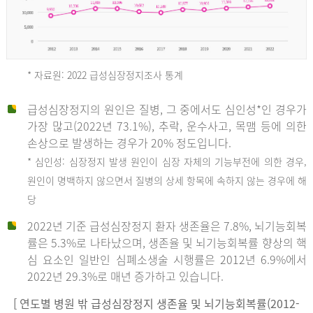
* 자료원: 2022 급성심장정지조사 통계
급성심장정지의 원인은 질병, 그 중에서도 심인성*인 경우가
2012
가장 많고(2022년 73.1%), 추락, 운수사고, 목맴 등에 의한
손상으로 발생하는 경우가 20% 정도입니다.
* 심인성: 심장정지 발생 원인이 심장 자체의 기능부전에 의한 경우,
년
원인이 명백하지 않으면서 질병의 상세 항목에 속하지 않는 경우에 해
당
전
2022년 기준 급성심장정지 환자 생존율은 7.8%, 뇌기능회복
체
률은 5.3%로 나타났으며, 생존율 및 뇌기능회복률 향상의 핵
27,823
심 요소인 일반인 심폐소생술 시행률은 2012년 6.9%에서
건
2022년 29.3%로 매년 증가하고 있습니다.
남
자
[ 연도별 병원 밖 급성심장정지 생존율 및 뇌기능회복률(2012-