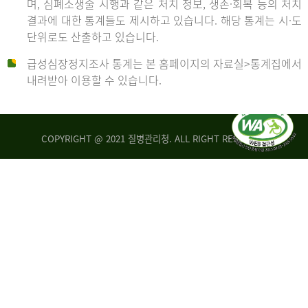
며, 심폐소생술 시행과 같은 처치 정보, 생존·회복 등의 처치
생
건
결과에 대한 통계들도 제시하고 있습니다. 해당 통계는 시·도
존
여
단위로도 산출하고 있습니다.
율
자
4.4%
10,336
급성심장정지조사 통계는 본 홈페이지의 자료실>통계집에서
뇌
건
내려받아 이용할 수 있습니다.
기
능
2014
회
복
COPYRIGHT @ 2021 질병관리청. ALL RIGHT RESERVED
률
년
1.8%
전
2013
체
30,309
건
년
남
자
생
19,271
존