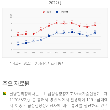
17,851
2022) ]
건
여
자
9,930
건
2013
년
* 자료원: 2022 급성심장정지조사 통계
전
체
2012
주요 자료원
29,356
건
질병관리청에서는 「급성심장정지조사(국가승인통계: 제
남
년
117088호)」를 통해서 병원 밖에서 발생하여 119구급대에
자
서 이송한 급성심장정지환자에 대한 통계를 생산하고 있으
18,992