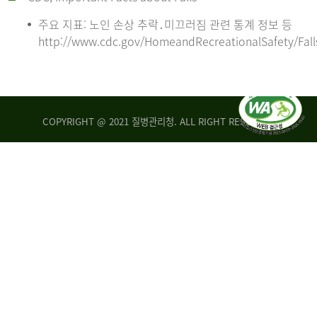
주요 지표: 노인 손상 추락․미끄러짐 관련 통계 정보 등
http://www.cdc.gov/HomeandRecreationalSafety/Fall
COPYRIGHT @ 2021 질병관리청. ALL RIGHT RESERVED