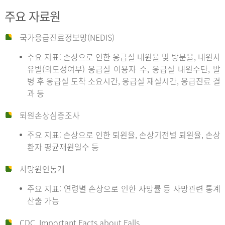
주요 자료원
국가응급진료정보망(NEDIS)
주요 지표: 손상으로 인한 응급실 내원율 및 방문율, 내원사
유별(의도성여부) 응급실 이용자 수, 응급실 내원수단, 발
병 후 응급실 도착 소요시간, 응급실 재실시간, 응급진료 결
과 등
퇴원손상심층조사
주요 지표: 손상으로 인한 퇴원율, 손상기전별 퇴원율, 손상
환자 평균재원일수 등
사망원인통계
주요 지표: 연령별 손상으로 인한 사망률 등 사망관련 통계
산출 가능
CDC, Important Facts about Falls