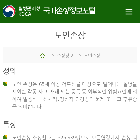
노인손상
홈
손상정보
노인손상
정의
노인 손상은 65세 이상 어르신을 대상으로 일어나는 질병을
제외한 각종 사고, 재해 또는 중독 등 외부적인 위험요인에 의
하여 발생하는 신체적․정신적 건강상의 문제 또는 그 후유증
을 의미합니다.
특징
노인손상 추정환자는 325,639명으로 모든연령에서 손상 퇴