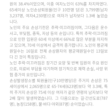
원의 38.4%이었으며, 이중 여자노인이 63%를 차지하였다.
65세이상 노인손상퇴원율(인구 10만명 당)은 3,799명(남자
3,237명, 여자4,230명)으로 여자가 남자보다 1.3배 높았습
니다.
노인의 주요 손상기전은 추락⋅미끄러짐이며, 그다음은 운수
사고, 부딪힘, 중독, 자상 등의 순입니다. 특히 추락⋅미끄러짐
으로 인한 입원은 60세 이상에서 66%로 많은 부분을 차지하
고 있으며, 70세 이상에서 급격히 증가합니다. 노인의 평균재
원일수는 16일로 전체 손상환자의 평균재원일수인 13일보
다 긴 것이 특징입니다.
노인 추락⋅미끄러짐은 장기간 요양 및 반복 입원의 주요 원인
으로, 의료비 부담을 야기하며 장기적으로 체력 손실, 사망 위
험 증가의 요인입니다.
손상발생장소별 퇴원율(인구10만명당)은 주거지 손상은 75
세이상에서 2,065명으로 65-74세(623명)보다 약 3.3배, 특
히 주거지 손상은 75세 이상 여자가 같은 연령의 남자보다 약
2배 많이 발생하였습니다. 그 다음으로는 길·간선도로(787
명), 농장(158명), 물·바다·야외(87명) 순이었습니다.