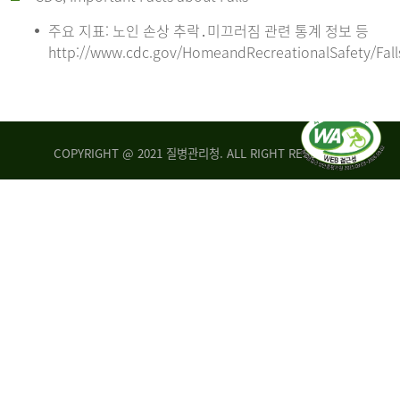
주요 지표: 노인 손상 추락․미끄러짐 관련 통계 정보 등
http://www.cdc.gov/HomeandRecreationalSafety/Fall
COPYRIGHT @ 2021 질병관리청. ALL RIGHT RESERVED