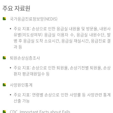
주요 자료원
국가응급진료정보망(NEDIS)
주요 지표: 손상으로 인한 응급실 내원율 및 방문율, 내원사
유별(의도성여부) 응급실 이용자 수, 응급실 내원수단, 발
병 후 응급실 도착 소요시간, 응급실 재실시간, 응급진료 결
과 등
퇴원손상심층조사
주요 지표: 손상으로 인한 퇴원율, 손상기전별 퇴원율, 손상
환자 평균재원일수 등
사망원인통계
주요 지표: 연령별 손상으로 인한 사망률 등 사망관련 통계
산출 가능
CDC, Important Facts about Falls