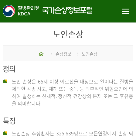
노인손상
홈
손상정보
노인손상
정의
노인 손상은 65세 이상 어르신을 대상으로 일어나는 질병을
제외한 각종 사고, 재해 또는 중독 등 외부적인 위험요인에 의
하여 발생하는 신체적․정신적 건강상의 문제 또는 그 후유증
을 의미합니다.
특징
노인손상 추정환자는 325,639명으로 모든연령에서 손상 퇴