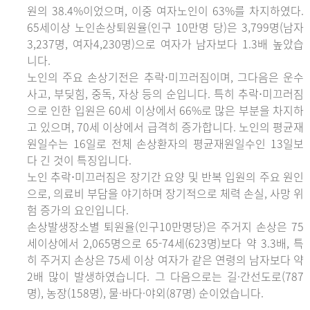
원의 38.4%이었으며, 이중 여자노인이 63%를 차지하였다.
65세이상 노인손상퇴원율(인구 10만명 당)은 3,799명(남자
3,237명, 여자4,230명)으로 여자가 남자보다 1.3배 높았습
니다.
노인의 주요 손상기전은 추락⋅미끄러짐이며, 그다음은 운수
사고, 부딪힘, 중독, 자상 등의 순입니다. 특히 추락⋅미끄러짐
으로 인한 입원은 60세 이상에서 66%로 많은 부분을 차지하
고 있으며, 70세 이상에서 급격히 증가합니다. 노인의 평균재
원일수는 16일로 전체 손상환자의 평균재원일수인 13일보
다 긴 것이 특징입니다.
노인 추락⋅미끄러짐은 장기간 요양 및 반복 입원의 주요 원인
으로, 의료비 부담을 야기하며 장기적으로 체력 손실, 사망 위
험 증가의 요인입니다.
손상발생장소별 퇴원율(인구10만명당)은 주거지 손상은 75
세이상에서 2,065명으로 65-74세(623명)보다 약 3.3배, 특
히 주거지 손상은 75세 이상 여자가 같은 연령의 남자보다 약
2배 많이 발생하였습니다. 그 다음으로는 길·간선도로(787
명), 농장(158명), 물·바다·야외(87명) 순이었습니다.