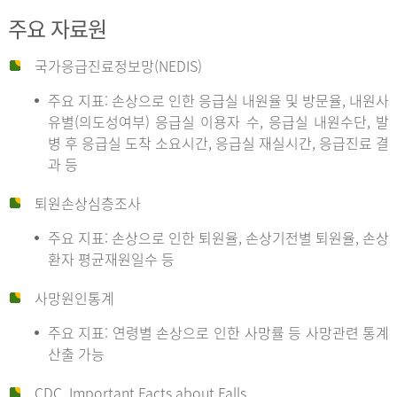
주요 자료원
국가응급진료정보망(NEDIS)
주요 지표: 손상으로 인한 응급실 내원율 및 방문율, 내원사
유별(의도성여부) 응급실 이용자 수, 응급실 내원수단, 발
병 후 응급실 도착 소요시간, 응급실 재실시간, 응급진료 결
과 등
퇴원손상심층조사
주요 지표: 손상으로 인한 퇴원율, 손상기전별 퇴원율, 손상
환자 평균재원일수 등
사망원인통계
주요 지표: 연령별 손상으로 인한 사망률 등 사망관련 통계
산출 가능
CDC, Important Facts about Falls