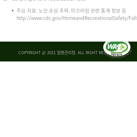
주요 지표: 노인 손상 추락․미끄러짐 관련 통계 정보 등
http://www.cdc.gov/HomeandRecreationalSafety/Fall
COPYRIGHT @ 2021 질병관리청. ALL RIGHT RESERVED