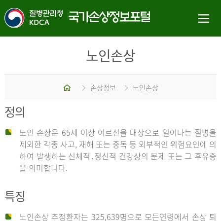
노인손상
홈
손상정보
노인손상
정의
노인 손상은 65세 이상 어르신을 대상으로 일어나는 질병을
제외한 각종 사고, 재해 또는 중독 등 외부적인 위험요인에 의
하여 발생하는 신체적․정신적 건강상의 문제 또는 그 후유증
을 의미합니다.
특징
노인손상 추정환자는 325,639명으로 모든연령에서 손상 퇴