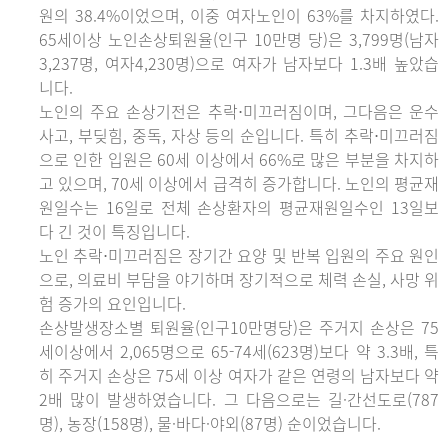
원의 38.4%이었으며, 이중 여자노인이 63%를 차지하였다.
65세이상 노인손상퇴원율(인구 10만명 당)은 3,799명(남자
3,237명, 여자4,230명)으로 여자가 남자보다 1.3배 높았습
니다.
노인의 주요 손상기전은 추락⋅미끄러짐이며, 그다음은 운수
사고, 부딪힘, 중독, 자상 등의 순입니다. 특히 추락⋅미끄러짐
으로 인한 입원은 60세 이상에서 66%로 많은 부분을 차지하
고 있으며, 70세 이상에서 급격히 증가합니다. 노인의 평균재
원일수는 16일로 전체 손상환자의 평균재원일수인 13일보
다 긴 것이 특징입니다.
노인 추락⋅미끄러짐은 장기간 요양 및 반복 입원의 주요 원인
으로, 의료비 부담을 야기하며 장기적으로 체력 손실, 사망 위
험 증가의 요인입니다.
손상발생장소별 퇴원율(인구10만명당)은 주거지 손상은 75
세이상에서 2,065명으로 65-74세(623명)보다 약 3.3배, 특
히 주거지 손상은 75세 이상 여자가 같은 연령의 남자보다 약
2배 많이 발생하였습니다. 그 다음으로는 길·간선도로(787
명), 농장(158명), 물·바다·야외(87명) 순이었습니다.