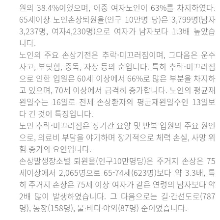
원의 38.4%이었으며, 이중 여자노인이 63%를 차지하였다.
65세이상 노인손상퇴원율(인구 10만명 당)은 3,799명(남자
3,237명, 여자4,230명)으로 여자가 남자보다 1.3배 높았습
니다.
노인의 주요 손상기전은 추락⋅미끄러짐이며, 그다음은 운수
사고, 부딪힘, 중독, 자상 등의 순입니다. 특히 추락⋅미끄러짐
으로 인한 입원은 60세 이상에서 66%로 많은 부분을 차지하
고 있으며, 70세 이상에서 급격히 증가합니다. 노인의 평균재
원일수는 16일로 전체 손상환자의 평균재원일수인 13일보
다 긴 것이 특징입니다.
노인 추락⋅미끄러짐은 장기간 요양 및 반복 입원의 주요 원인
으로, 의료비 부담을 야기하며 장기적으로 체력 손실, 사망 위
험 증가의 요인입니다.
손상발생장소별 퇴원율(인구10만명당)은 주거지 손상은 75
세이상에서 2,065명으로 65-74세(623명)보다 약 3.3배, 특
히 주거지 손상은 75세 이상 여자가 같은 연령의 남자보다 약
2배 많이 발생하였습니다. 그 다음으로는 길·간선도로(787
명), 농장(158명), 물·바다·야외(87명) 순이었습니다.