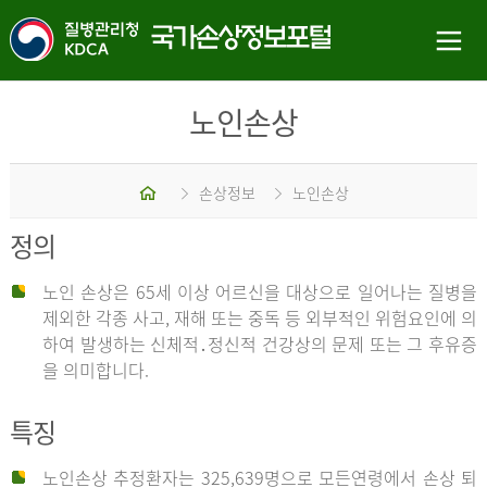
노인손상
홈
손상정보
노인손상
정의
노인 손상은 65세 이상 어르신을 대상으로 일어나는 질병을
제외한 각종 사고, 재해 또는 중독 등 외부적인 위험요인에 의
하여 발생하는 신체적․정신적 건강상의 문제 또는 그 후유증
을 의미합니다.
특징
노인손상 추정환자는 325,639명으로 모든연령에서 손상 퇴