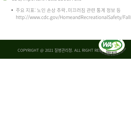
주요 지표: 노인 손상 추락․미끄러짐 관련 통계 정보 등
http://www.cdc.gov/HomeandRecreationalSafety/Fall
COPYRIGHT @ 2021 질병관리청. ALL RIGHT RESERVED