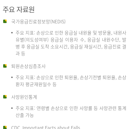
주요 자료원
국가응급진료정보망(NEDIS)
주요 지표: 손상으로 인한 응급실 내원율 및 방문율, 내원사
유별(의도성여부) 응급실 이용자 수, 응급실 내원수단, 발
병 후 응급실 도착 소요시간, 응급실 재실시간, 응급진료 결
과 등
퇴원손상심층조사
주요 지표: 손상으로 인한 퇴원율, 손상기전별 퇴원율, 손상
환자 평균재원일수 등
사망원인통계
주요 지표: 연령별 손상으로 인한 사망률 등 사망관련 통계
산출 가능
CDC, Important Facts about Falls