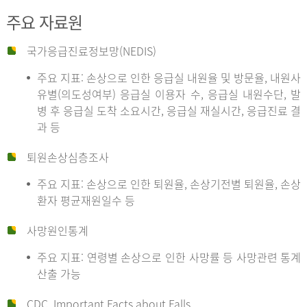
주요 자료원
국가응급진료정보망(NEDIS)
주요 지표: 손상으로 인한 응급실 내원율 및 방문율, 내원사
유별(의도성여부) 응급실 이용자 수, 응급실 내원수단, 발
병 후 응급실 도착 소요시간, 응급실 재실시간, 응급진료 결
과 등
퇴원손상심층조사
주요 지표: 손상으로 인한 퇴원율, 손상기전별 퇴원율, 손상
환자 평균재원일수 등
사망원인통계
주요 지표: 연령별 손상으로 인한 사망률 등 사망관련 통계
산출 가능
CDC, Important Facts about Falls