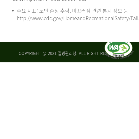
주요 지표: 노인 손상 추락․미끄러짐 관련 통계 정보 등
http://www.cdc.gov/HomeandRecreationalSafety/Fall
COPYRIGHT @ 2021 질병관리청. ALL RIGHT RESERVED