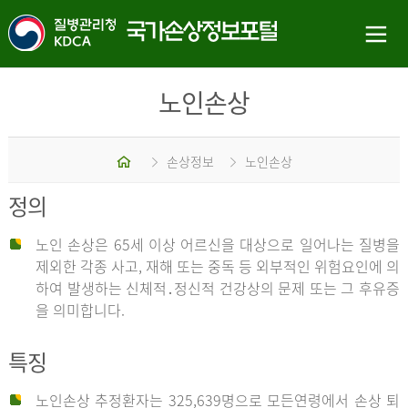
노인손상
홈
손상정보
노인손상
정의
노인 손상은 65세 이상 어르신을 대상으로 일어나는 질병을
제외한 각종 사고, 재해 또는 중독 등 외부적인 위험요인에 의
하여 발생하는 신체적․정신적 건강상의 문제 또는 그 후유증
을 의미합니다.
특징
노인손상 추정환자는 325,639명으로 모든연령에서 손상 퇴