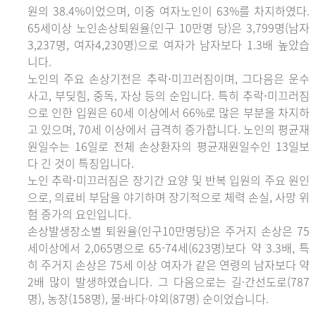
원의 38.4%이었으며, 이중 여자노인이 63%를 차지하였다.
65세이상 노인손상퇴원율(인구 10만명 당)은 3,799명(남자
3,237명, 여자4,230명)으로 여자가 남자보다 1.3배 높았습
니다.
노인의 주요 손상기전은 추락⋅미끄러짐이며, 그다음은 운수
사고, 부딪힘, 중독, 자상 등의 순입니다. 특히 추락⋅미끄러짐
으로 인한 입원은 60세 이상에서 66%로 많은 부분을 차지하
고 있으며, 70세 이상에서 급격히 증가합니다. 노인의 평균재
원일수는 16일로 전체 손상환자의 평균재원일수인 13일보
다 긴 것이 특징입니다.
노인 추락⋅미끄러짐은 장기간 요양 및 반복 입원의 주요 원인
으로, 의료비 부담을 야기하며 장기적으로 체력 손실, 사망 위
험 증가의 요인입니다.
손상발생장소별 퇴원율(인구10만명당)은 주거지 손상은 75
세이상에서 2,065명으로 65-74세(623명)보다 약 3.3배, 특
히 주거지 손상은 75세 이상 여자가 같은 연령의 남자보다 약
2배 많이 발생하였습니다. 그 다음으로는 길·간선도로(787
명), 농장(158명), 물·바다·야외(87명) 순이었습니다.