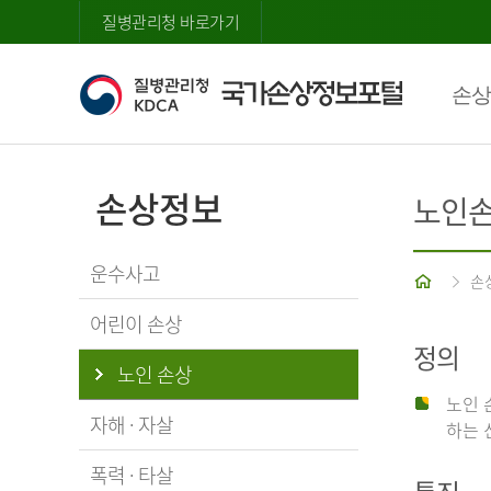
질병관리청 바로가기
손상
손상정보
노인
운수사고
홈
손
어린이 손상
정의
노인 손상
노인 
자해 · 자살
하는 
폭력 · 타살