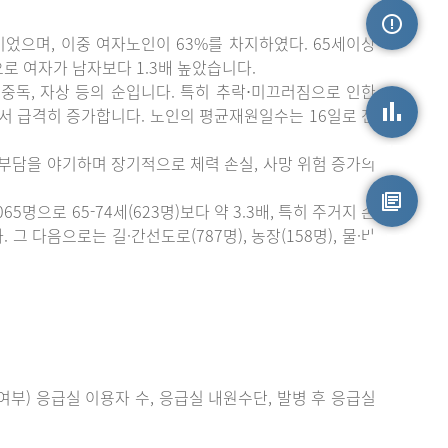
이었으며, 이중 여자노인이 63%를 차지하였다. 65세이상
손상정보
)으로 여자가 남자보다 1.3배 높았습니다.
중독, 자상 등의 순입니다. 특히 추락⋅미끄러짐으로 인한
에서 급격히 증가합니다. 노인의 평균재원일수는 16일로 전
손상통계
 부담을 야기하며 장기적으로 체력 손실, 사망 위험 증가의
으로 65-74세(623명)보다 약 3.3배, 특히 주거지 손
 다음으로는 길·간선도로(787명), 농장(158명), 물·바
원시자료
부) 응급실 이용자 수, 응급실 내원수단, 발병 후 응급실