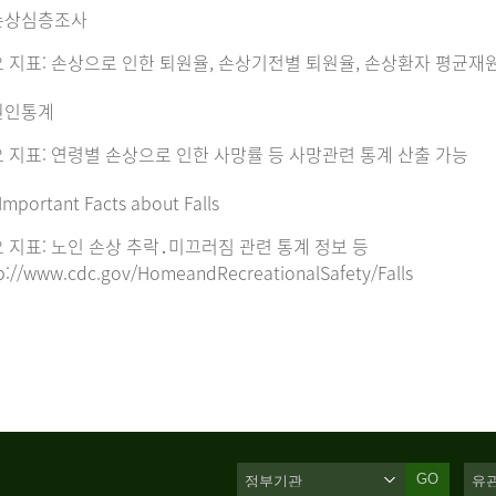
손상심층조사
 지표: 손상으로 인한 퇴원율, 손상기전별 퇴원율, 손상환자 평균재
원인통계
 지표: 연령별 손상으로 인한 사망률 등 사망관련 통계 산출 가능
Important Facts about Falls
 지표: 노인 손상 추락․미끄러짐 관련 통계 정보 등
p://www.cdc.gov/HomeandRecreationalSafety/Falls
GO