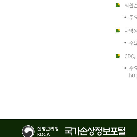
퇴원
주요
사망
주요
CDC, 
주요
htt