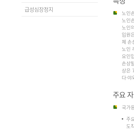
특징
급성심장정지
노인손
노인손
노인의
입원은
체 손
노인 
요인입
손상발
상은 
다·야
주요 
국가응
주요
도착