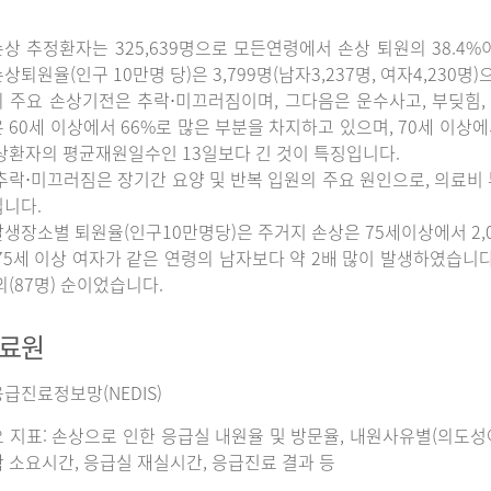
상 추정환자는 325,639명으로 모든연령에서 손상 퇴원의 38.4%
상퇴원율(인구 10만명 당)은 3,799명(남자3,237명, 여자4,230명
 주요 손상기전은 추락⋅미끄러짐이며, 그다음은 운수사고, 부딪힘, 
 60세 이상에서 66%로 많은 부분을 차지하고 있으며, 70세 이상
상환자의 평균재원일수인 13일보다 긴 것이 특징입니다.
추락⋅미끄러짐은 장기간 요양 및 반복 입원의 주요 원인으로, 의료비
니다.
생장소별 퇴원율(인구10만명당)은 주거지 손상은 75세이상에서 2,065명
75세 이상 여자가 같은 연령의 남자보다 약 2배 많이 발생하였습니다. 그
외(87명) 순이었습니다.
자료원
급진료정보망(NEDIS)
 지표: 손상으로 인한 응급실 내원율 및 방문율, 내원사유별(의도성여
 소요시간, 응급실 재실시간, 응급진료 결과 등