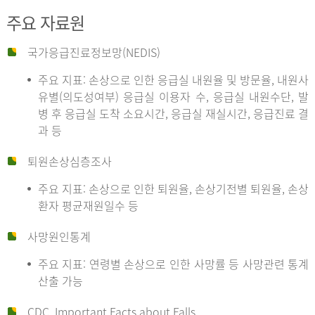
주요 자료원
국가응급진료정보망(NEDIS)
주요 지표: 손상으로 인한 응급실 내원율 및 방문율, 내원사
유별(의도성여부) 응급실 이용자 수, 응급실 내원수단, 발
병 후 응급실 도착 소요시간, 응급실 재실시간, 응급진료 결
과 등
퇴원손상심층조사
주요 지표: 손상으로 인한 퇴원율, 손상기전별 퇴원율, 손상
환자 평균재원일수 등
사망원인통계
주요 지표: 연령별 손상으로 인한 사망률 등 사망관련 통계
산출 가능
CDC, Important Facts about Falls