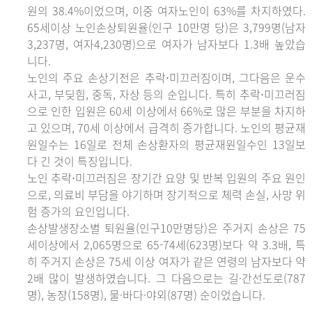
원의 38.4%이었으며, 이중 여자노인이 63%를 차지하였다.
65세이상 노인손상퇴원율(인구 10만명 당)은 3,799명(남자
3,237명, 여자4,230명)으로 여자가 남자보다 1.3배 높았습
니다.
노인의 주요 손상기전은 추락⋅미끄러짐이며, 그다음은 운수
사고, 부딪힘, 중독, 자상 등의 순입니다. 특히 추락⋅미끄러짐
으로 인한 입원은 60세 이상에서 66%로 많은 부분을 차지하
고 있으며, 70세 이상에서 급격히 증가합니다. 노인의 평균재
원일수는 16일로 전체 손상환자의 평균재원일수인 13일보
다 긴 것이 특징입니다.
노인 추락⋅미끄러짐은 장기간 요양 및 반복 입원의 주요 원인
으로, 의료비 부담을 야기하며 장기적으로 체력 손실, 사망 위
험 증가의 요인입니다.
손상발생장소별 퇴원율(인구10만명당)은 주거지 손상은 75
세이상에서 2,065명으로 65-74세(623명)보다 약 3.3배, 특
히 주거지 손상은 75세 이상 여자가 같은 연령의 남자보다 약
2배 많이 발생하였습니다. 그 다음으로는 길·간선도로(787
명), 농장(158명), 물·바다·야외(87명) 순이었습니다.