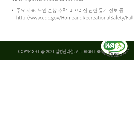
주요 지표: 노인 손상 추락․미끄러짐 관련 통계 정보 등
http://www.cdc.gov/HomeandRecreationalSafety/Fall
COPYRIGHT @ 2021 질병관리청. ALL RIGHT RESERVED