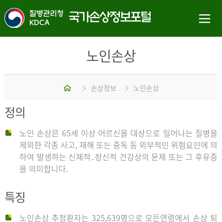
노인손상
홈
손상정보
노인손상
정의
노인 손상은 65세 이상 어르신을 대상으로 일어나는 질병을
제외한 각종 사고, 재해 또는 중독 등 외부적인 위험요인에 의
하여 발생하는 신체적․정신적 건강상의 문제 또는 그 후유증
을 의미합니다.
특징
노인손상 추정환자는 325,639명으로 모든연령에서 손상 퇴