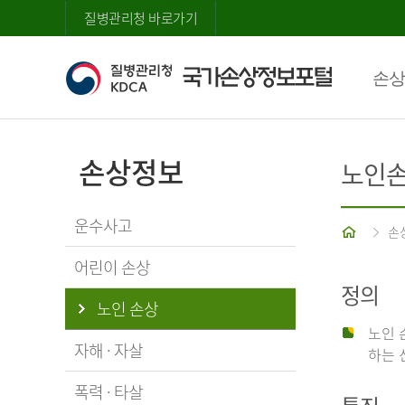
질병관리청 바로가기
손상
손상정보
노인
운수사고
홈
손
어린이 손상
정의
노인 손상
노인 
자해 · 자살
하는 
폭력 · 타살