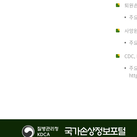
퇴원
주요
사망
주요
CDC, 
주요
htt