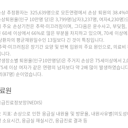
상 추정환자는 325,639명으로 모든연령에서 손상 퇴원의 38.4%
상퇴원율(인구 10만명 당)은 3,799명(남자3,237명, 여자4,230명
 주요 손상기전은 추락⋅미끄러짐이며, 그다음은 운수사고, 부딪힘, 
 60세 이상에서 66%로 많은 부분을 차지하고 있으며, 70세 이상
상환자의 평균재원일수인 13일보다 긴 것이 특징입니다.
추락⋅미끄러짐은 장기간 요양 및 반복 입원의 주요 원인으로, 의료비
니다.
생장소별 퇴원율(인구10만명당)은 주거지 손상은 75세이상에서 2,065명
75세 이상 여자가 같은 연령의 남자보다 약 2배 많이 발생하였습니다. 그
외(87명) 순이었습니다.
자료원
급진료정보망(NEDIS)
 지표: 손상으로 인한 응급실 내원율 및 방문율, 내원사유별(의도성여
 소요시간, 응급실 재실시간, 응급진료 결과 등