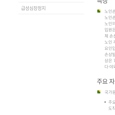
특징
급성심장정지
노인손
노인손
노인의
입원은
체 손
노인 
요인입
손상발
상은 
다·야
주요 
국가응
주요
도착