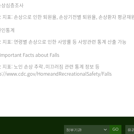
손상심층조사
 지표: 손상으로 인한 퇴원율, 손상기전별 퇴원율, 손상환자 평균재
원인통계
 지표: 연령별 손상으로 인한 사망률 등 사망관련 통계 산출 가능
Important Facts about Falls
 지표: 노인 손상 추락․미끄러짐 관련 통계 정보 등
p://www.cdc.gov/HomeandRecreationalSafety/Falls
GO