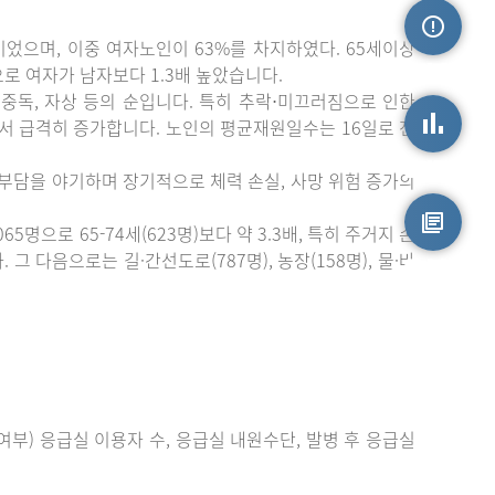
이었으며, 이중 여자노인이 63%를 차지하였다. 65세이상
손상정보
)으로 여자가 남자보다 1.3배 높았습니다.
중독, 자상 등의 순입니다. 특히 추락⋅미끄러짐으로 인한
에서 급격히 증가합니다. 노인의 평균재원일수는 16일로 전
손상통계
 부담을 야기하며 장기적으로 체력 손실, 사망 위험 증가의
으로 65-74세(623명)보다 약 3.3배, 특히 주거지 손
 다음으로는 길·간선도로(787명), 농장(158명), 물·바
원시자료
부) 응급실 이용자 수, 응급실 내원수단, 발병 후 응급실