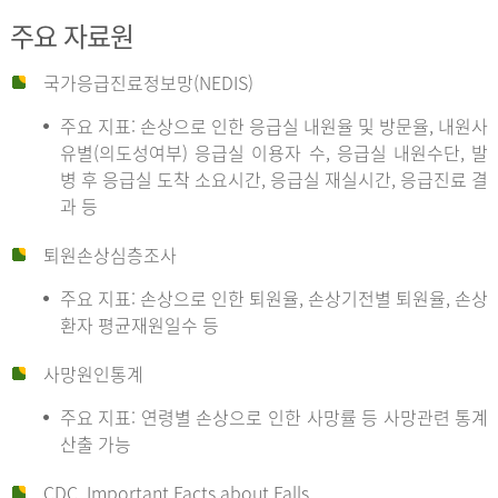
주요 자료원
국가응급진료정보망(NEDIS)
주요 지표: 손상으로 인한 응급실 내원율 및 방문율, 내원사
유별(의도성여부) 응급실 이용자 수, 응급실 내원수단, 발
병 후 응급실 도착 소요시간, 응급실 재실시간, 응급진료 결
과 등
퇴원손상심층조사
주요 지표: 손상으로 인한 퇴원율, 손상기전별 퇴원율, 손상
환자 평균재원일수 등
사망원인통계
주요 지표: 연령별 손상으로 인한 사망률 등 사망관련 통계
산출 가능
CDC, Important Facts about Falls