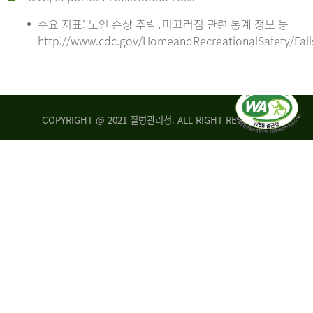
주요 지표: 노인 손상 추락․미끄러짐 관련 통계 정보 등
http://www.cdc.gov/HomeandRecreationalSafety/Fall
COPYRIGHT @ 2021 질병관리청. ALL RIGHT RESERVED