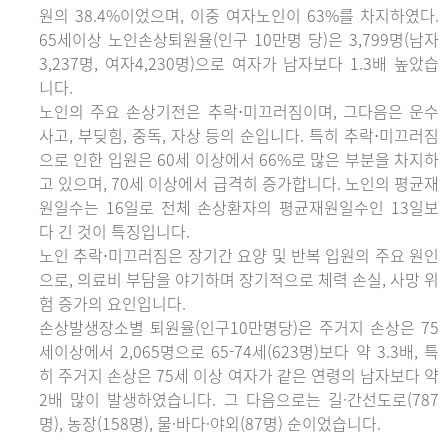
원의 38.4%이었으며, 이중 여자노인이 63%를 차지하였다.
65세이상 노인손상퇴원율(인구 10만명 당)은 3,799명(남자
3,237명, 여자4,230명)으로 여자가 남자보다 1.3배 높았습
니다.
노인의 주요 손상기전은 추락⋅미끄러짐이며, 그다음은 운수
사고, 부딪힘, 중독, 자상 등의 순입니다. 특히 추락⋅미끄러짐
으로 인한 입원은 60세 이상에서 66%로 많은 부분을 차지하
고 있으며, 70세 이상에서 급격히 증가합니다. 노인의 평균재
원일수는 16일로 전체 손상환자의 평균재원일수인 13일보
다 긴 것이 특징입니다.
노인 추락⋅미끄러짐은 장기간 요양 및 반복 입원의 주요 원인
으로, 의료비 부담을 야기하며 장기적으로 체력 손실, 사망 위
험 증가의 요인입니다.
손상발생장소별 퇴원율(인구10만명당)은 주거지 손상은 75
세이상에서 2,065명으로 65-74세(623명)보다 약 3.3배, 특
히 주거지 손상은 75세 이상 여자가 같은 연령의 남자보다 약
2배 많이 발생하였습니다. 그 다음으로는 길·간선도로(787
명), 농장(158명), 물·바다·야외(87명) 순이었습니다.