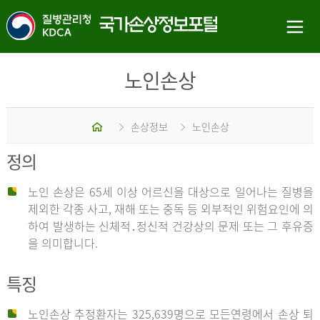
노인손상
홈
손상정보
노인손상
정의
노인 손상은 65세 이상 어르신을 대상으로 일어나는 질병을
제외한 각종 사고, 재해 또는 중독 등 외부적인 위험요인에 의
하여 발생하는 신체적․정신적 건강상의 문제 또는 그 후유증
을 의미합니다.
특징
노인손상 추정환자는 325,639명으로 모든연령에서 손상 퇴