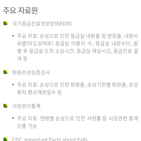
주요 자료원
국가응급진료정보망(NEDIS)
주요 지표: 손상으로 인한 응급실 내원율 및 방문율, 내원사
유별(의도성여부) 응급실 이용자 수, 응급실 내원수단, 발
병 후 응급실 도착 소요시간, 응급실 재실시간, 응급진료 결
과 등
퇴원손상심층조사
주요 지표: 손상으로 인한 퇴원율, 손상기전별 퇴원율, 손상
환자 평균재원일수 등
사망원인통계
주요 지표: 연령별 손상으로 인한 사망률 등 사망관련 통계
산출 가능
CDC, Important Facts about Falls