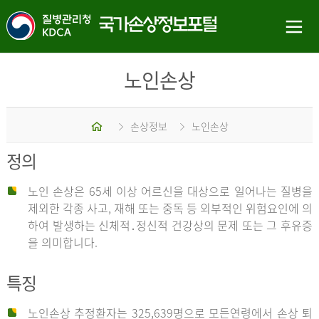
노인손상
홈
손상정보
노인손상
정의
노인 손상은 65세 이상 어르신을 대상으로 일어나는 질병을
제외한 각종 사고, 재해 또는 중독 등 외부적인 위험요인에 의
하여 발생하는 신체적․정신적 건강상의 문제 또는 그 후유증
을 의미합니다.
특징
노인손상 추정환자는 325,639명으로 모든연령에서 손상 퇴