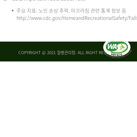
주요 지표: 노인 손상 추락․미끄러짐 관련 통계 정보 등
http://www.cdc.gov/HomeandRecreationalSafety/Fall
COPYRIGHT @ 2021 질병관리청. ALL RIGHT RESERVED