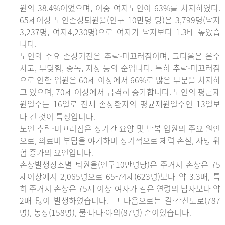
원의 38.4%이었으며, 이중 여자노인이 63%를 차지하였다.
65세이상 노인손상퇴원율(인구 10만명 당)은 3,799명(남자
3,237명, 여자4,230명)으로 여자가 남자보다 1.3배 높았습
니다.
노인의 주요 손상기전은 추락⋅미끄러짐이며, 그다음은 운수
사고, 부딪힘, 중독, 자상 등의 순입니다. 특히 추락⋅미끄러짐
으로 인한 입원은 60세 이상에서 66%로 많은 부분을 차지하
고 있으며, 70세 이상에서 급격히 증가합니다. 노인의 평균재
원일수는 16일로 전체 손상환자의 평균재원일수인 13일보
다 긴 것이 특징입니다.
노인 추락⋅미끄러짐은 장기간 요양 및 반복 입원의 주요 원인
으로, 의료비 부담을 야기하며 장기적으로 체력 손실, 사망 위
험 증가의 요인입니다.
손상발생장소별 퇴원율(인구10만명당)은 주거지 손상은 75
세이상에서 2,065명으로 65-74세(623명)보다 약 3.3배, 특
히 주거지 손상은 75세 이상 여자가 같은 연령의 남자보다 약
2배 많이 발생하였습니다. 그 다음으로는 길·간선도로(787
명), 농장(158명), 물·바다·야외(87명) 순이었습니다.