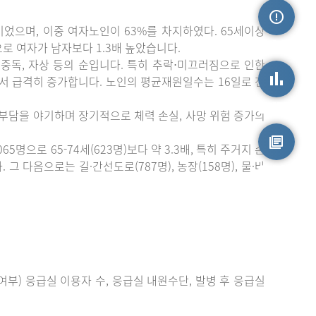
이었으며, 이중 여자노인이 63%를 차지하였다. 65세이상
손상정보
)으로 여자가 남자보다 1.3배 높았습니다.
중독, 자상 등의 순입니다. 특히 추락⋅미끄러짐으로 인한
에서 급격히 증가합니다. 노인의 평균재원일수는 16일로 전
손상통계
 부담을 야기하며 장기적으로 체력 손실, 사망 위험 증가의
으로 65-74세(623명)보다 약 3.3배, 특히 주거지 손
 다음으로는 길·간선도로(787명), 농장(158명), 물·바
원시자료
부) 응급실 이용자 수, 응급실 내원수단, 발병 후 응급실