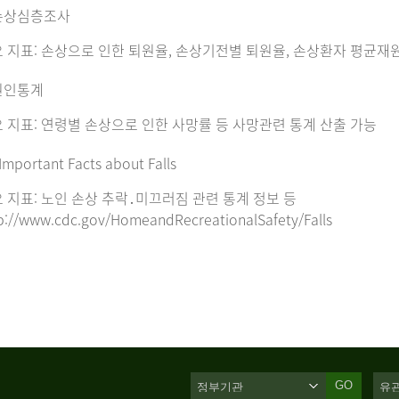
손상심층조사
 지표: 손상으로 인한 퇴원율, 손상기전별 퇴원율, 손상환자 평균재
원인통계
 지표: 연령별 손상으로 인한 사망률 등 사망관련 통계 산출 가능
Important Facts about Falls
 지표: 노인 손상 추락․미끄러짐 관련 통계 정보 등
p://www.cdc.gov/HomeandRecreationalSafety/Falls
GO