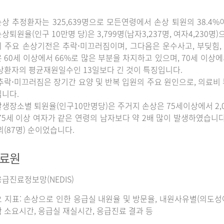
상 추정환자는 325,639명으로 모든연령에서 손상 퇴원의 38.4%
상퇴원율(인구 10만명 당)은 3,799명(남자3,237명, 여자4,230명
 주요 손상기전은 추락⋅미끄러짐이며, 그다음은 운수사고, 부딪힘, 
 60세 이상에서 66%로 많은 부분을 차지하고 있으며, 70세 이상
상환자의 평균재원일수인 13일보다 긴 것이 특징입니다.
추락⋅미끄러짐은 장기간 요양 및 반복 입원의 주요 원인으로, 의료비
니다.
생장소별 퇴원율(인구10만명당)은 주거지 손상은 75세이상에서 2,065명
75세 이상 여자가 같은 연령의 남자보다 약 2배 많이 발생하였습니다. 그
외(87명) 순이었습니다.
자료원
급진료정보망(NEDIS)
 지표: 손상으로 인한 응급실 내원율 및 방문율, 내원사유별(의도성여
 소요시간, 응급실 재실시간, 응급진료 결과 등