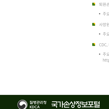
퇴원
주요
사망
주요
CDC, 
주요
htt