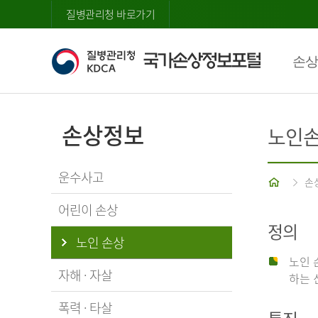
질병관리청 바로가기
손상
손상정보
노인
운수사고
홈
손
어린이 손상
정의
노인 손상
노인 
자해 · 자살
하는 
폭력 · 타살