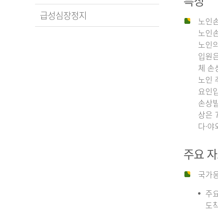
특징
급성심장정지
노인손
노인손
노인의
입원은
체 손
노인 
요인입
손상발
상은 
다·야
주요 
국가응
주요
도착