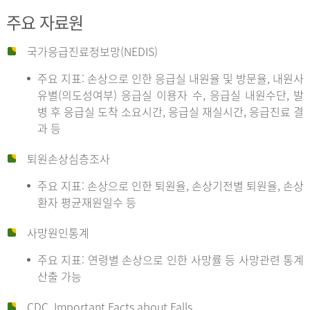
주요 자료원
국가응급진료정보망(NEDIS)
주요 지표: 손상으로 인한 응급실 내원율 및 방문율, 내원사
유별(의도성여부) 응급실 이용자 수, 응급실 내원수단, 발
병 후 응급실 도착 소요시간, 응급실 재실시간, 응급진료 결
과 등
퇴원손상심층조사
주요 지표: 손상으로 인한 퇴원율, 손상기전별 퇴원율, 손상
환자 평균재원일수 등
사망원인통계
주요 지표: 연령별 손상으로 인한 사망률 등 사망관련 통계
산출 가능
CDC, Important Facts about Falls