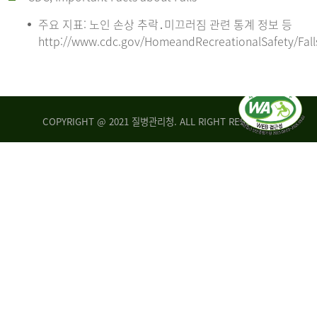
주요 지표: 노인 손상 추락․미끄러짐 관련 통계 정보 등
http://www.cdc.gov/HomeandRecreationalSafety/Fall
COPYRIGHT @ 2021 질병관리청. ALL RIGHT RESERVED