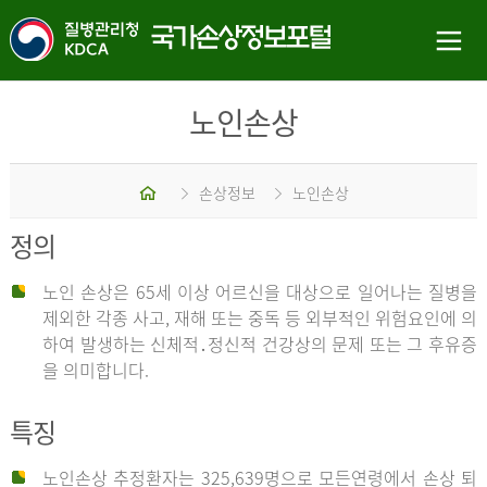
노인손상
홈
손상정보
노인손상
정의
노인 손상은 65세 이상 어르신을 대상으로 일어나는 질병을
제외한 각종 사고, 재해 또는 중독 등 외부적인 위험요인에 의
하여 발생하는 신체적․정신적 건강상의 문제 또는 그 후유증
을 의미합니다.
특징
노인손상 추정환자는 325,639명으로 모든연령에서 손상 퇴