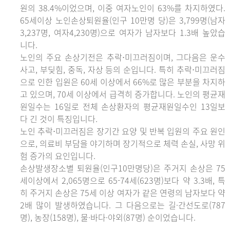
원의 38.4%이었으며, 이중 여자노인이 63%를 차지하였다.
65세이상 노인손상퇴원율(인구 10만명 당)은 3,799명(남자
3,237명, 여자4,230명)으로 여자가 남자보다 1.3배 높았습
니다.
노인의 주요 손상기전은 추락⋅미끄러짐이며, 그다음은 운수
사고, 부딪힘, 중독, 자상 등의 순입니다. 특히 추락⋅미끄러짐
으로 인한 입원은 60세 이상에서 66%로 많은 부분을 차지하
고 있으며, 70세 이상에서 급격히 증가합니다. 노인의 평균재
원일수는 16일로 전체 손상환자의 평균재원일수인 13일보
다 긴 것이 특징입니다.
노인 추락⋅미끄러짐은 장기간 요양 및 반복 입원의 주요 원인
으로, 의료비 부담을 야기하며 장기적으로 체력 손실, 사망 위
험 증가의 요인입니다.
손상발생장소별 퇴원율(인구10만명당)은 주거지 손상은 75
세이상에서 2,065명으로 65-74세(623명)보다 약 3.3배, 특
히 주거지 손상은 75세 이상 여자가 같은 연령의 남자보다 약
2배 많이 발생하였습니다. 그 다음으로는 길·간선도로(787
명), 농장(158명), 물·바다·야외(87명) 순이었습니다.