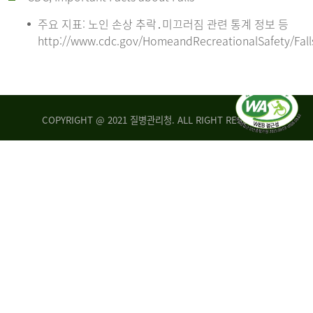
주요 지표: 노인 손상 추락․미끄러짐 관련 통계 정보 등
http://www.cdc.gov/HomeandRecreationalSafety/Fall
COPYRIGHT @ 2021 질병관리청. ALL RIGHT RESERVED