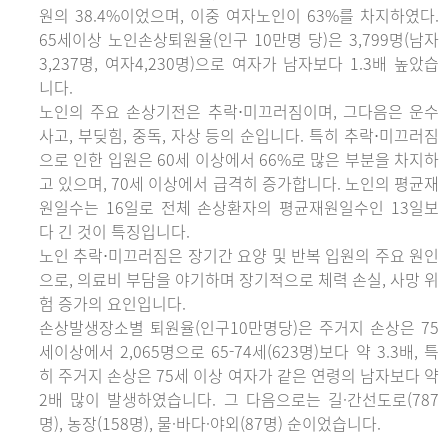
원의 38.4%이었으며, 이중 여자노인이 63%를 차지하였다.
65세이상 노인손상퇴원율(인구 10만명 당)은 3,799명(남자
3,237명, 여자4,230명)으로 여자가 남자보다 1.3배 높았습
니다.
노인의 주요 손상기전은 추락⋅미끄러짐이며, 그다음은 운수
사고, 부딪힘, 중독, 자상 등의 순입니다. 특히 추락⋅미끄러짐
으로 인한 입원은 60세 이상에서 66%로 많은 부분을 차지하
고 있으며, 70세 이상에서 급격히 증가합니다. 노인의 평균재
원일수는 16일로 전체 손상환자의 평균재원일수인 13일보
다 긴 것이 특징입니다.
노인 추락⋅미끄러짐은 장기간 요양 및 반복 입원의 주요 원인
으로, 의료비 부담을 야기하며 장기적으로 체력 손실, 사망 위
험 증가의 요인입니다.
손상발생장소별 퇴원율(인구10만명당)은 주거지 손상은 75
세이상에서 2,065명으로 65-74세(623명)보다 약 3.3배, 특
히 주거지 손상은 75세 이상 여자가 같은 연령의 남자보다 약
2배 많이 발생하였습니다. 그 다음으로는 길·간선도로(787
명), 농장(158명), 물·바다·야외(87명) 순이었습니다.