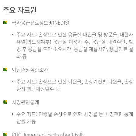
주요 자료원
국가응급진료정보망(NEDIS)
주요 지표: 손상으로 인한 응급실 내원율 및 방문율, 내원사
유별(의도성여부) 응급실 이용자 수, 응급실 내원수단, 발
병 후 응급실 도착 소요시간, 응급실 재실시간, 응급진료 결
과 등
퇴원손상심층조사
주요 지표: 손상으로 인한 퇴원율, 손상기전별 퇴원율, 손상
환자 평균재원일수 등
사망원인통계
주요 지표: 연령별 손상으로 인한 사망률 등 사망관련 통계
산출 가능
CDC, Important Facts about Falls