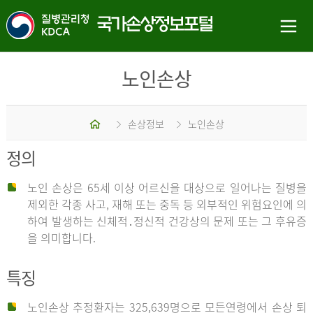
노인손상
홈
손상정보
노인손상
정의
노인 손상은 65세 이상 어르신을 대상으로 일어나는 질병을
제외한 각종 사고, 재해 또는 중독 등 외부적인 위험요인에 의
하여 발생하는 신체적․정신적 건강상의 문제 또는 그 후유증
을 의미합니다.
특징
노인손상 추정환자는 325,639명으로 모든연령에서 손상 퇴