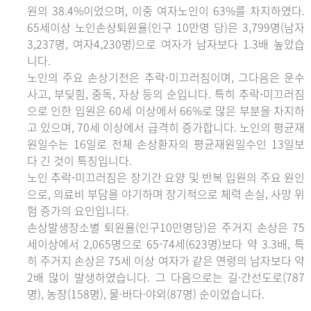
원의 38.4%이었으며, 이중 여자노인이 63%를 차지하였다.
65세이상 노인손상퇴원율(인구 10만명 당)은 3,799명(남자
3,237명, 여자4,230명)으로 여자가 남자보다 1.3배 높았습
니다.
노인의 주요 손상기전은 추락⋅미끄러짐이며, 그다음은 운수
사고, 부딪힘, 중독, 자상 등의 순입니다. 특히 추락⋅미끄러짐
으로 인한 입원은 60세 이상에서 66%로 많은 부분을 차지하
고 있으며, 70세 이상에서 급격히 증가합니다. 노인의 평균재
원일수는 16일로 전체 손상환자의 평균재원일수인 13일보
다 긴 것이 특징입니다.
노인 추락⋅미끄러짐은 장기간 요양 및 반복 입원의 주요 원인
으로, 의료비 부담을 야기하며 장기적으로 체력 손실, 사망 위
험 증가의 요인입니다.
손상발생장소별 퇴원율(인구10만명당)은 주거지 손상은 75
세이상에서 2,065명으로 65-74세(623명)보다 약 3.3배, 특
히 주거지 손상은 75세 이상 여자가 같은 연령의 남자보다 약
2배 많이 발생하였습니다. 그 다음으로는 길·간선도로(787
명), 농장(158명), 물·바다·야외(87명) 순이었습니다.