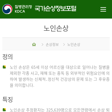
노인손상
홈
손상정보
노인손상
정의
노인 손상은 65세 이상 어르신을 대상으로 일어나는 질병을
제외한 각종 사고, 재해 또는 중독 등 외부적인 위험요인에 의
하여 발생하는 신체적․정신적 건강상의 문제 또는 그 후유증
을 의미합니다.
특징
노인손상 추정환자는 325,639명으로 모든연령에서 손상 퇴