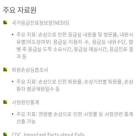
주요 자료원
국가응급진료정보망(NEDIS)
주요 지표: 손상으로 인한 응급실 내원율 및 방문율, 내원사
유별(의도성여부) 응급실 이용자 수, 응급실 내원수단, 발
병 후 응급실 도착 소요시간, 응급실 재실시간, 응급진료 결
과 등
퇴원손상심층조사
주요 지표: 손상으로 인한 퇴원율, 손상기전별 퇴원율, 손상
환자 평균재원일수 등
사망원인통계
주요 지표: 연령별 손상으로 인한 사망률 등 사망관련 통계
산출 가능
CDC, Important Facts about Falls