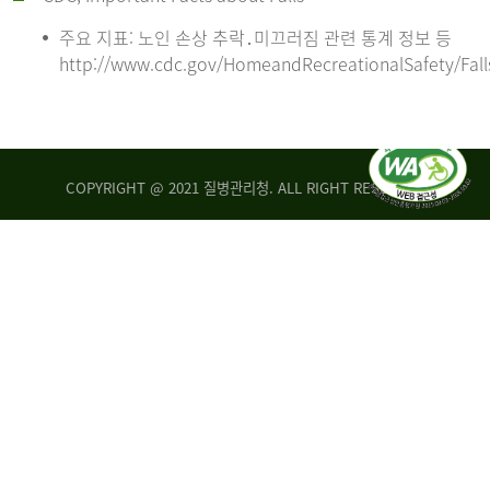
주요 지표: 노인 손상 추락․미끄러짐 관련 통계 정보 등
http://www.cdc.gov/HomeandRecreationalSafety/Fall
COPYRIGHT @ 2021 질병관리청. ALL RIGHT RESERVED