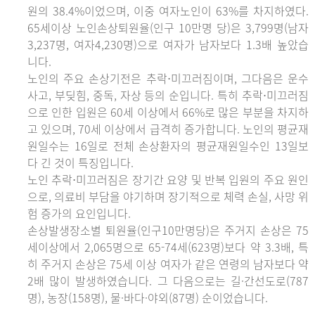
원의 38.4%이었으며, 이중 여자노인이 63%를 차지하였다.
65세이상 노인손상퇴원율(인구 10만명 당)은 3,799명(남자
3,237명, 여자4,230명)으로 여자가 남자보다 1.3배 높았습
니다.
노인의 주요 손상기전은 추락⋅미끄러짐이며, 그다음은 운수
사고, 부딪힘, 중독, 자상 등의 순입니다. 특히 추락⋅미끄러짐
으로 인한 입원은 60세 이상에서 66%로 많은 부분을 차지하
고 있으며, 70세 이상에서 급격히 증가합니다. 노인의 평균재
원일수는 16일로 전체 손상환자의 평균재원일수인 13일보
다 긴 것이 특징입니다.
노인 추락⋅미끄러짐은 장기간 요양 및 반복 입원의 주요 원인
으로, 의료비 부담을 야기하며 장기적으로 체력 손실, 사망 위
험 증가의 요인입니다.
손상발생장소별 퇴원율(인구10만명당)은 주거지 손상은 75
세이상에서 2,065명으로 65-74세(623명)보다 약 3.3배, 특
히 주거지 손상은 75세 이상 여자가 같은 연령의 남자보다 약
2배 많이 발생하였습니다. 그 다음으로는 길·간선도로(787
명), 농장(158명), 물·바다·야외(87명) 순이었습니다.