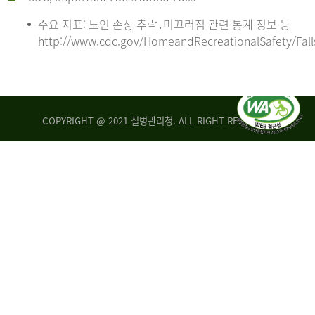
주요 지표: 노인 손상 추락․미끄러짐 관련 통계 정보 등
http://www.cdc.gov/HomeandRecreationalSafety/Fall
COPYRIGHT @ 2021 질병관리청. ALL RIGHT RESERVED