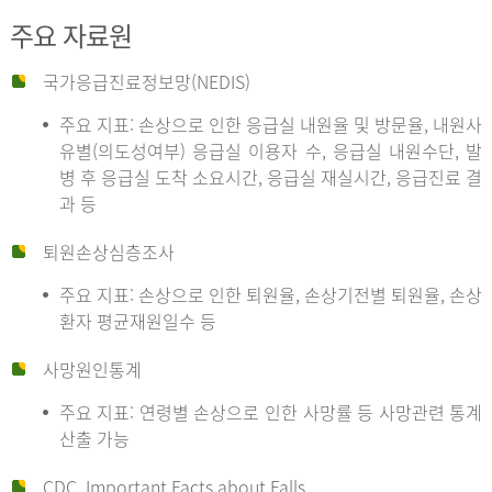
주요 자료원
국가응급진료정보망(NEDIS)
주요 지표: 손상으로 인한 응급실 내원율 및 방문율, 내원사
유별(의도성여부) 응급실 이용자 수, 응급실 내원수단, 발
병 후 응급실 도착 소요시간, 응급실 재실시간, 응급진료 결
과 등
퇴원손상심층조사
주요 지표: 손상으로 인한 퇴원율, 손상기전별 퇴원율, 손상
환자 평균재원일수 등
사망원인통계
주요 지표: 연령별 손상으로 인한 사망률 등 사망관련 통계
산출 가능
CDC, Important Facts about Falls