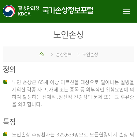
노인손상
홈
손상정보
노인손상
정의
노인 손상은 65세 이상 어르신을 대상으로 일어나는 질병을
제외한 각종 사고, 재해 또는 중독 등 외부적인 위험요인에 의
하여 발생하는 신체적․정신적 건강상의 문제 또는 그 후유증
을 의미합니다.
특징
노인손상 추정환자는 325,639명으로 모든연령에서 손상 퇴