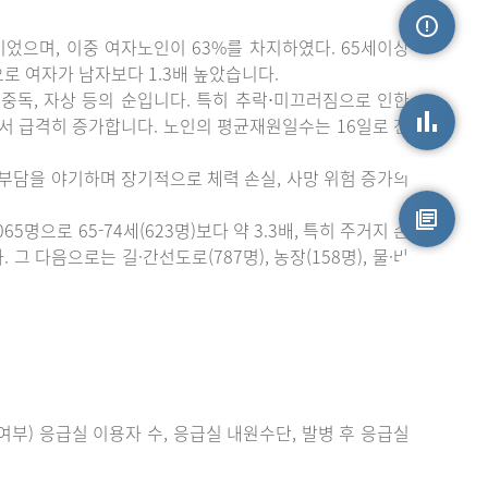
이었으며, 이중 여자노인이 63%를 차지하였다. 65세이상
손상정보
)으로 여자가 남자보다 1.3배 높았습니다.
중독, 자상 등의 순입니다. 특히 추락⋅미끄러짐으로 인한
에서 급격히 증가합니다. 노인의 평균재원일수는 16일로 전
손상통계
 부담을 야기하며 장기적으로 체력 손실, 사망 위험 증가의
으로 65-74세(623명)보다 약 3.3배, 특히 주거지 손
 다음으로는 길·간선도로(787명), 농장(158명), 물·바
원시자료
부) 응급실 이용자 수, 응급실 내원수단, 발병 후 응급실