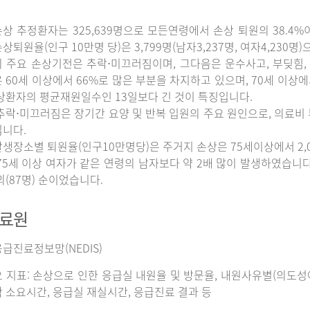
상 추정환자는 325,639명으로 모든연령에서 손상 퇴원의 38.4%
상퇴원율(인구 10만명 당)은 3,799명(남자3,237명, 여자4,230명
 주요 손상기전은 추락⋅미끄러짐이며, 그다음은 운수사고, 부딪힘, 
 60세 이상에서 66%로 많은 부분을 차지하고 있으며, 70세 이상
상환자의 평균재원일수인 13일보다 긴 것이 특징입니다.
추락⋅미끄러짐은 장기간 요양 및 반복 입원의 주요 원인으로, 의료비
니다.
생장소별 퇴원율(인구10만명당)은 주거지 손상은 75세이상에서 2,065명
75세 이상 여자가 같은 연령의 남자보다 약 2배 많이 발생하였습니다. 그
외(87명) 순이었습니다.
자료원
급진료정보망(NEDIS)
 지표: 손상으로 인한 응급실 내원율 및 방문율, 내원사유별(의도성여
 소요시간, 응급실 재실시간, 응급진료 결과 등