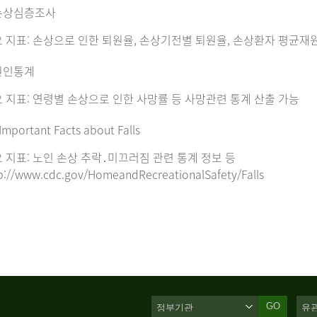
손상심층조사
 지표: 손상으로 인한 퇴원율, 손상기전별 퇴원율, 손상환자 평균재
원인통계
 지표: 연령별 손상으로 인한 사망률 등 사망관련 통계 산출 가능
Important Facts about Falls
 지표: 노인 손상 추락․미끄러짐 관련 통계 정보 등
p://www.cdc.gov/HomeandRecreationalSafety/Falls
GO