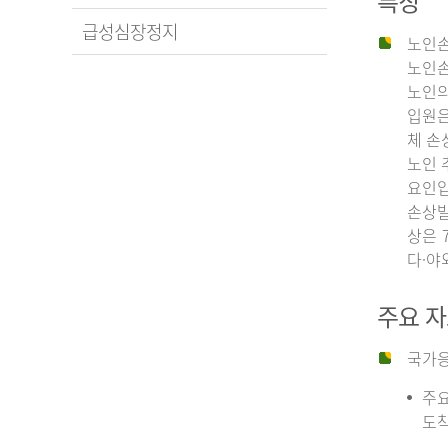
특징
급성심장정지
노인손
노인손
노인의
입원은
체 손
노인 
요인입
손상발
상은 
다·야
주요 
국가응
주요
도착