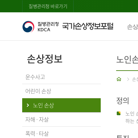
질병관리청 바로가기
손상
손상정보
노인
운수사고
홈
손
어린이 손상
정의
노인 손상
노인 
자해 · 자살
하는 
폭력 · 타살