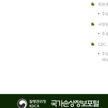
퇴원
주요
사망
주요
CDC, 
주요
htt