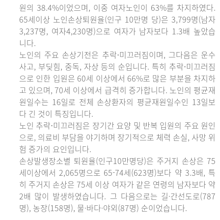
원의 38.4%이었으며, 이중 여자노인이 63%를 차지하였다.
65세이상 노인손상퇴원율(인구 10만명 당)은 3,799명(남자
3,237명, 여자4,230명)으로 여자가 남자보다 1.3배 높았습
니다.
노인의 주요 손상기전은 추락⋅미끄러짐이며, 그다음은 운수
사고, 부딪힘, 중독, 자상 등의 순입니다. 특히 추락⋅미끄러짐
으로 인한 입원은 60세 이상에서 66%로 많은 부분을 차지하
고 있으며, 70세 이상에서 급격히 증가합니다. 노인의 평균재
원일수는 16일로 전체 손상환자의 평균재원일수인 13일보
다 긴 것이 특징입니다.
노인 추락⋅미끄러짐은 장기간 요양 및 반복 입원의 주요 원인
으로, 의료비 부담을 야기하며 장기적으로 체력 손실, 사망 위
험 증가의 요인입니다.
손상발생장소별 퇴원율(인구10만명당)은 주거지 손상은 75
세이상에서 2,065명으로 65-74세(623명)보다 약 3.3배, 특
히 주거지 손상은 75세 이상 여자가 같은 연령의 남자보다 약
2배 많이 발생하였습니다. 그 다음으로는 길·간선도로(787
명), 농장(158명), 물·바다·야외(87명) 순이었습니다.