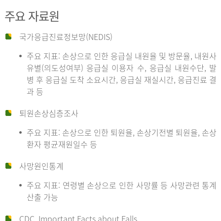
주요 자료원
국가응급진료정보망(NEDIS)
주요 지표: 손상으로 인한 응급실 내원율 및 방문율, 내원사
유별(의도성여부) 응급실 이용자 수, 응급실 내원수단, 발
병 후 응급실 도착 소요시간, 응급실 재실시간, 응급진료 결
과 등
퇴원손상심층조사
주요 지표: 손상으로 인한 퇴원율, 손상기전별 퇴원율, 손상
환자 평균재원일수 등
사망원인통계
주요 지표: 연령별 손상으로 인한 사망률 등 사망관련 통계
산출 가능
CDC, Important Facts about Falls