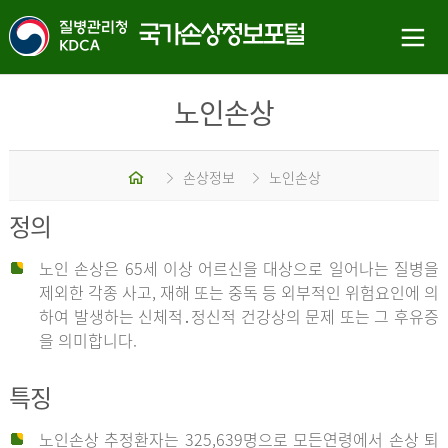
노인손상
홈
손상정보
노인손상
정의
노인 손상은 65세 이상 어르신을 대상으로 일어나는 질병을
제외한 각종 사고, 재해 또는 중독 등 외부적인 위험요인에 의
하여 발생하는 신체적․정신적 건강상의 문제 또는 그 후유증
을 의미합니다.
특징
노인손상 추정환자는 325,639명으로 모든연령에서 손상 퇴