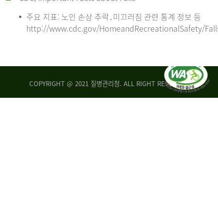
주요 지표: 노인 손상 추락․미끄러짐 관련 통계 정보 등
http://www.cdc.gov/HomeandRecreationalSafety/Fall
COPYRIGHT @ 2021 질병관리청. ALL RIGHT RESERVED