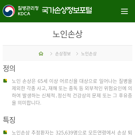
노인손상
홈
손상정보
노인손상
정의
노인 손상은 65세 이상 어르신을 대상으로 일어나는 질병을
제외한 각종 사고, 재해 또는 중독 등 외부적인 위험요인에 의
하여 발생하는 신체적․정신적 건강상의 문제 또는 그 후유증
을 의미합니다.
특징
노인손상 추정환자는 325,639명으로 모든연령에서 손상 퇴