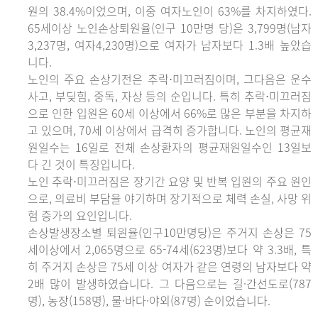
원의 38.4%이었으며, 이중 여자노인이 63%를 차지하였다.
65세이상 노인손상퇴원율(인구 10만명 당)은 3,799명(남자
3,237명, 여자4,230명)으로 여자가 남자보다 1.3배 높았습
니다.
노인의 주요 손상기전은 추락⋅미끄러짐이며, 그다음은 운수
사고, 부딪힘, 중독, 자상 등의 순입니다. 특히 추락⋅미끄러짐
으로 인한 입원은 60세 이상에서 66%로 많은 부분을 차지하
고 있으며, 70세 이상에서 급격히 증가합니다. 노인의 평균재
원일수는 16일로 전체 손상환자의 평균재원일수인 13일보
다 긴 것이 특징입니다.
노인 추락⋅미끄러짐은 장기간 요양 및 반복 입원의 주요 원인
으로, 의료비 부담을 야기하며 장기적으로 체력 손실, 사망 위
험 증가의 요인입니다.
손상발생장소별 퇴원율(인구10만명당)은 주거지 손상은 75
세이상에서 2,065명으로 65-74세(623명)보다 약 3.3배, 특
히 주거지 손상은 75세 이상 여자가 같은 연령의 남자보다 약
2배 많이 발생하였습니다. 그 다음으로는 길·간선도로(787
명), 농장(158명), 물·바다·야외(87명) 순이었습니다.