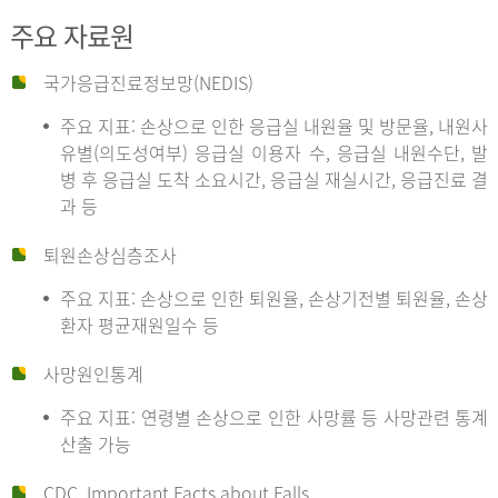
주요 자료원
국가응급진료정보망(NEDIS)
주요 지표: 손상으로 인한 응급실 내원율 및 방문율, 내원사
유별(의도성여부) 응급실 이용자 수, 응급실 내원수단, 발
병 후 응급실 도착 소요시간, 응급실 재실시간, 응급진료 결
과 등
퇴원손상심층조사
주요 지표: 손상으로 인한 퇴원율, 손상기전별 퇴원율, 손상
환자 평균재원일수 등
사망원인통계
주요 지표: 연령별 손상으로 인한 사망률 등 사망관련 통계
산출 가능
CDC, Important Facts about Falls