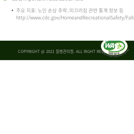
주요 지표: 노인 손상 추락․미끄러짐 관련 통계 정보 등
http://www.cdc.gov/HomeandRecreationalSafety/Fall
COPYRIGHT @ 2021 질병관리청. ALL RIGHT RESERVED