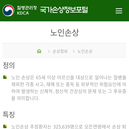
노인손상
홈
손상정보
노인손상
정의
노인 손상은 65세 이상 어르신을 대상으로 일어나는 질병을
제외한 각종 사고, 재해 또는 중독 등 외부적인 위험요인에 의
하여 발생하는 신체적․정신적 건강상의 문제 또는 그 후유증
을 의미합니다.
특징
노인손상 추정환자는 325,639명으로 모든연령에서 손상 퇴