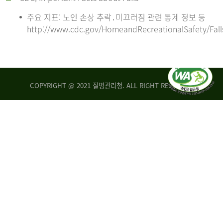
주요 지표: 노인 손상 추락․미끄러짐 관련 통계 정보 등
http://www.cdc.gov/HomeandRecreationalSafety/Fall
COPYRIGHT @ 2021 질병관리청. ALL RIGHT RESERVED