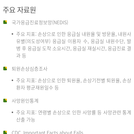
주요 자료원
국가응급진료정보망(NEDIS)
주요 지표: 손상으로 인한 응급실 내원율 및 방문율, 내원사
유별(의도성여부) 응급실 이용자 수, 응급실 내원수단, 발
병 후 응급실 도착 소요시간, 응급실 재실시간, 응급진료 결
과 등
퇴원손상심층조사
주요 지표: 손상으로 인한 퇴원율, 손상기전별 퇴원율, 손상
환자 평균재원일수 등
사망원인통계
주요 지표: 연령별 손상으로 인한 사망률 등 사망관련 통계
산출 가능
CDC, Important Facts about Falls