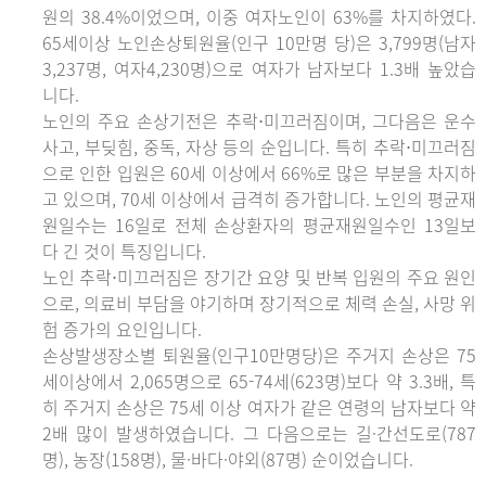
원의 38.4%이었으며, 이중 여자노인이 63%를 차지하였다.
65세이상 노인손상퇴원율(인구 10만명 당)은 3,799명(남자
3,237명, 여자4,230명)으로 여자가 남자보다 1.3배 높았습
니다.
노인의 주요 손상기전은 추락⋅미끄러짐이며, 그다음은 운수
사고, 부딪힘, 중독, 자상 등의 순입니다. 특히 추락⋅미끄러짐
으로 인한 입원은 60세 이상에서 66%로 많은 부분을 차지하
고 있으며, 70세 이상에서 급격히 증가합니다. 노인의 평균재
원일수는 16일로 전체 손상환자의 평균재원일수인 13일보
다 긴 것이 특징입니다.
노인 추락⋅미끄러짐은 장기간 요양 및 반복 입원의 주요 원인
으로, 의료비 부담을 야기하며 장기적으로 체력 손실, 사망 위
험 증가의 요인입니다.
손상발생장소별 퇴원율(인구10만명당)은 주거지 손상은 75
세이상에서 2,065명으로 65-74세(623명)보다 약 3.3배, 특
히 주거지 손상은 75세 이상 여자가 같은 연령의 남자보다 약
2배 많이 발생하였습니다. 그 다음으로는 길·간선도로(787
명), 농장(158명), 물·바다·야외(87명) 순이었습니다.