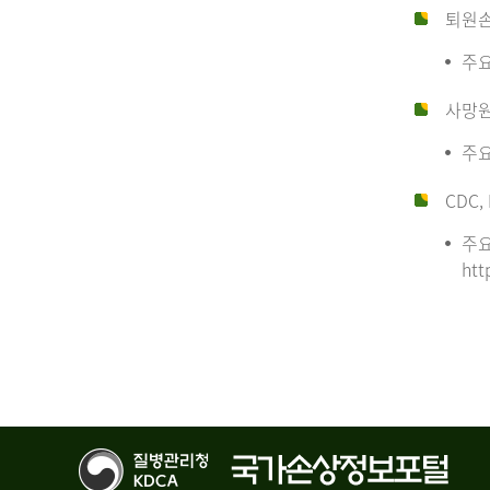
퇴원
주요
사망
주요
CDC, 
주요
htt