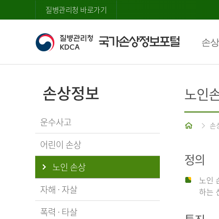
질병관리청 바로가기
손상
손상정보
노인
운수사고
홈
손
어린이 손상
정의
노인 손상
노인 
자해 · 자살
하는 
폭력 · 타살