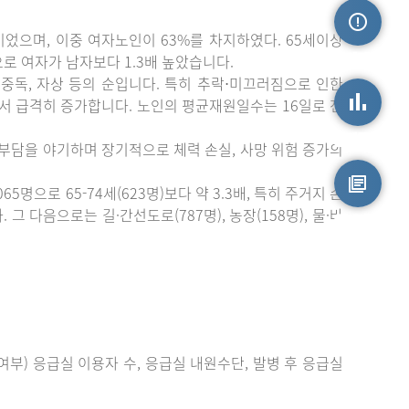
이었으며, 이중 여자노인이 63%를 차지하였다. 65세이상
손상정보
)으로 여자가 남자보다 1.3배 높았습니다.
중독, 자상 등의 순입니다. 특히 추락⋅미끄러짐으로 인한
에서 급격히 증가합니다. 노인의 평균재원일수는 16일로 전
손상통계
 부담을 야기하며 장기적으로 체력 손실, 사망 위험 증가의
으로 65-74세(623명)보다 약 3.3배, 특히 주거지 손
 다음으로는 길·간선도로(787명), 농장(158명), 물·바
원시자료
부) 응급실 이용자 수, 응급실 내원수단, 발병 후 응급실