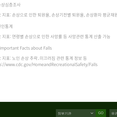
손상심층조사
 지표: 손상으로 인한 퇴원율, 손상기전별 퇴원율, 손상환자 평균재
원인통계
 지표: 연령별 손상으로 인한 사망률 등 사망관련 통계 산출 가능
Important Facts about Falls
 지표: 노인 손상 추락․미끄러짐 관련 통계 정보 등
p://www.cdc.gov/HomeandRecreationalSafety/Falls
GO