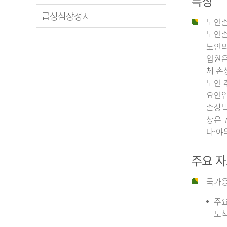
특징
급성심장정지
노인손
노인손
노인의
입원은
체 손
노인 
요인입
손상발
상은 
다·야
주요 
국가응
주요
도착