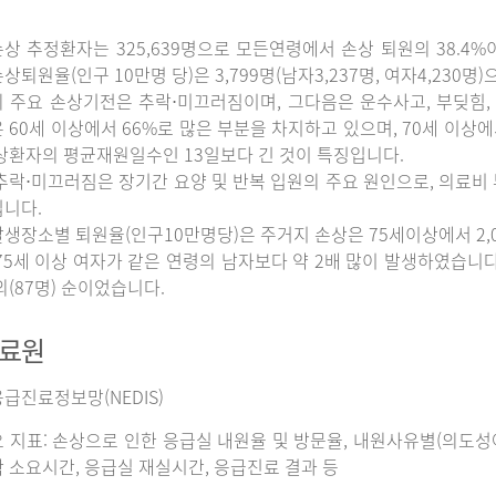
상 추정환자는 325,639명으로 모든연령에서 손상 퇴원의 38.4%
상퇴원율(인구 10만명 당)은 3,799명(남자3,237명, 여자4,230명
 주요 손상기전은 추락⋅미끄러짐이며, 그다음은 운수사고, 부딪힘, 
 60세 이상에서 66%로 많은 부분을 차지하고 있으며, 70세 이상
상환자의 평균재원일수인 13일보다 긴 것이 특징입니다.
추락⋅미끄러짐은 장기간 요양 및 반복 입원의 주요 원인으로, 의료비
니다.
생장소별 퇴원율(인구10만명당)은 주거지 손상은 75세이상에서 2,065명
75세 이상 여자가 같은 연령의 남자보다 약 2배 많이 발생하였습니다. 그
외(87명) 순이었습니다.
자료원
급진료정보망(NEDIS)
 지표: 손상으로 인한 응급실 내원율 및 방문율, 내원사유별(의도성여
 소요시간, 응급실 재실시간, 응급진료 결과 등