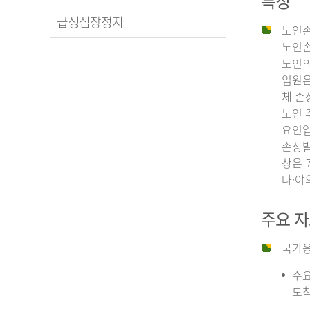
특징
급성심장정지
노인손
노인손
노인의
입원은
체 손
노인 
요인입
손상발
상은 
다·야
주요 
국가응
주요
도착