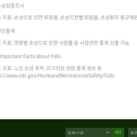
손상심층조사
 지표: 손상으로 인한 퇴원율, 손상기전별 퇴원율, 손상환자 평균재
원인통계
 지표: 연령별 손상으로 인한 사망률 등 사망관련 통계 산출 가능
Important Facts about Falls
 지표: 노인 손상 추락․미끄러짐 관련 통계 정보 등
p://www.cdc.gov/HomeandRecreationalSafety/Falls
GO