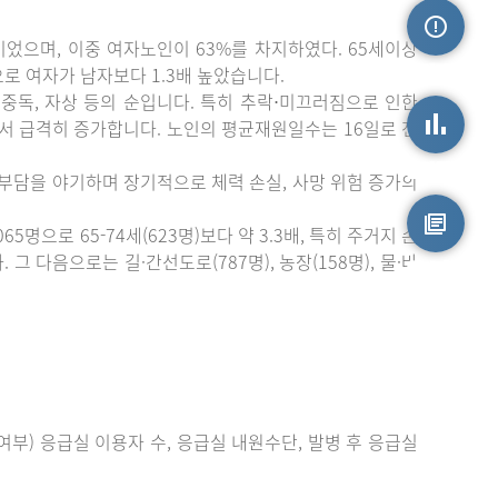
이었으며, 이중 여자노인이 63%를 차지하였다. 65세이상
손상정보
)으로 여자가 남자보다 1.3배 높았습니다.
중독, 자상 등의 순입니다. 특히 추락⋅미끄러짐으로 인한
에서 급격히 증가합니다. 노인의 평균재원일수는 16일로 전
손상통계
 부담을 야기하며 장기적으로 체력 손실, 사망 위험 증가의
으로 65-74세(623명)보다 약 3.3배, 특히 주거지 손
 다음으로는 길·간선도로(787명), 농장(158명), 물·바
원시자료
부) 응급실 이용자 수, 응급실 내원수단, 발병 후 응급실