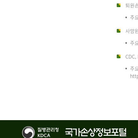
퇴원
주요
사망
주요
CDC, 
주요
htt