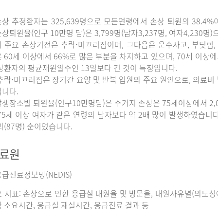
상 추정환자는 325,639명으로 모든연령에서 손상 퇴원의 38.4%
상퇴원율(인구 10만명 당)은 3,799명(남자3,237명, 여자4,230명
 주요 손상기전은 추락⋅미끄러짐이며, 그다음은 운수사고, 부딪힘, 
 60세 이상에서 66%로 많은 부분을 차지하고 있으며, 70세 이상
상환자의 평균재원일수인 13일보다 긴 것이 특징입니다.
추락⋅미끄러짐은 장기간 요양 및 반복 입원의 주요 원인으로, 의료비
니다.
생장소별 퇴원율(인구10만명당)은 주거지 손상은 75세이상에서 2,065명
75세 이상 여자가 같은 연령의 남자보다 약 2배 많이 발생하였습니다. 그
외(87명) 순이었습니다.
자료원
급진료정보망(NEDIS)
 지표: 손상으로 인한 응급실 내원율 및 방문율, 내원사유별(의도성여
 소요시간, 응급실 재실시간, 응급진료 결과 등