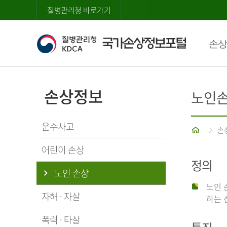
질병관리청 바로가기
손상
손상정보
노인
운수사고
홈
손
어린이 손상
정의
노인 손상
노인 
자해 · 자살
하는 
폭력 · 타살