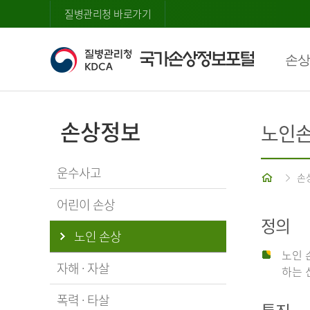
질병관리청 바로가기
손상
손상정보
노인
운수사고
홈
손
어린이 손상
정의
노인 손상
노인 
자해 · 자살
하는 
폭력 · 타살