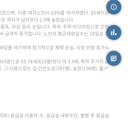
이었으며, 이중 여자노인이 63%를 차지하였다. 65세이상
손상정보
)으로 여자가 남자보다 1.3배 높았습니다.
중독, 자상 등의 순입니다. 특히 추락⋅미끄러짐으로 인한
에서 급격히 증가합니다. 노인의 평균재원일수는 16일로 전
손상통계
 부담을 야기하며 장기적으로 체력 손실, 사망 위험 증가의
으로 65-74세(623명)보다 약 3.3배, 특히 주거지 손
 다음으로는 길·간선도로(787명), 농장(158명), 물·바
원시자료
부) 응급실 이용자 수, 응급실 내원수단, 발병 후 응급실