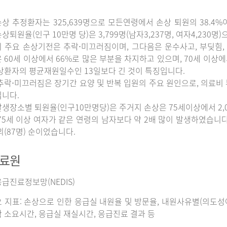
상 추정환자는 325,639명으로 모든연령에서 손상 퇴원의 38.4%
상퇴원율(인구 10만명 당)은 3,799명(남자3,237명, 여자4,230명
 주요 손상기전은 추락⋅미끄러짐이며, 그다음은 운수사고, 부딪힘, 
 60세 이상에서 66%로 많은 부분을 차지하고 있으며, 70세 이상
상환자의 평균재원일수인 13일보다 긴 것이 특징입니다.
추락⋅미끄러짐은 장기간 요양 및 반복 입원의 주요 원인으로, 의료비
니다.
생장소별 퇴원율(인구10만명당)은 주거지 손상은 75세이상에서 2,065명
75세 이상 여자가 같은 연령의 남자보다 약 2배 많이 발생하였습니다. 그
외(87명) 순이었습니다.
자료원
급진료정보망(NEDIS)
 지표: 손상으로 인한 응급실 내원율 및 방문율, 내원사유별(의도성여
 소요시간, 응급실 재실시간, 응급진료 결과 등