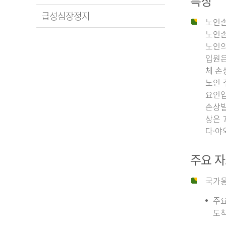
특징
급성심장정지
노인손
노인손
노인의
입원은
체 손
노인 
요인입
손상발
상은 
다·야
주요 
국가응
주요
도착