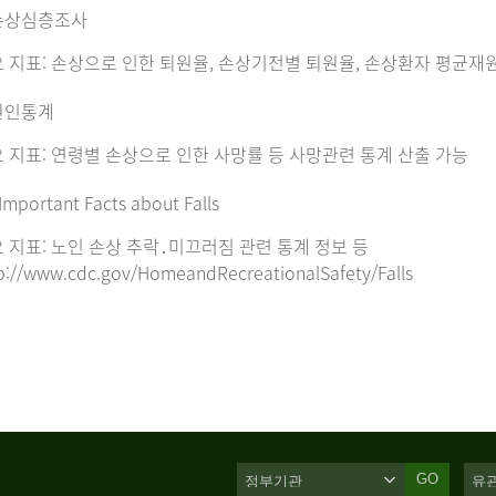
손상심층조사
 지표: 손상으로 인한 퇴원율, 손상기전별 퇴원율, 손상환자 평균재
원인통계
 지표: 연령별 손상으로 인한 사망률 등 사망관련 통계 산출 가능
Important Facts about Falls
 지표: 노인 손상 추락․미끄러짐 관련 통계 정보 등
p://www.cdc.gov/HomeandRecreationalSafety/Falls
GO