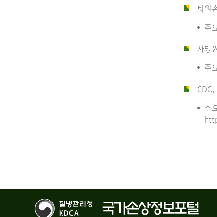
퇴원
주요
사망
주요
CDC, 
주요
htt