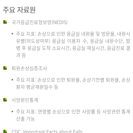
주요 자료원
국가응급진료정보망(NEDIS)
주요 지표: 손상으로 인한 응급실 내원율 및 방문율, 내원사
유별(의도성여부) 응급실 이용자 수, 응급실 내원수단, 발
병 후 응급실 도착 소요시간, 응급실 재실시간, 응급진료 결
과 등
퇴원손상심층조사
주요 지표: 손상으로 인한 퇴원율, 손상기전별 퇴원율, 손상
환자 평균재원일수 등
사망원인통계
주요 지표: 연령별 손상으로 인한 사망률 등 사망관련 통계
산출 가능
CDC, Important Facts about Falls