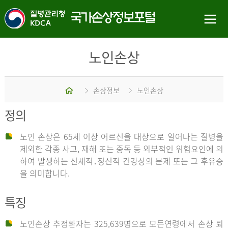
노인손상
홈
손상정보
노인손상
정의
노인 손상은 65세 이상 어르신을 대상으로 일어나는 질병을
제외한 각종 사고, 재해 또는 중독 등 외부적인 위험요인에 의
하여 발생하는 신체적․정신적 건강상의 문제 또는 그 후유증
을 의미합니다.
특징
노인손상 추정환자는 325,639명으로 모든연령에서 손상 퇴