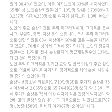
원의 38.4%이었으며, 이중 여자노인이 63%를 차지하였다.
65세이상 노인손상퇴원율(인구 10만명 당)은 3,799명(남자
3,237명, 여자4,230명)으로 여자가 남자보다 1.3배 높았습
니다.
노인의 주요 손상기전은 추락⋅미끄러짐이며, 그다음은 운수
사고, 부딪힘, 중독, 자상 등의 순입니다. 특히 추락⋅미끄러짐
으로 인한 입원은 60세 이상에서 66%로 많은 부분을 차지하
고 있으며, 70세 이상에서 급격히 증가합니다. 노인의 평균재
원일수는 16일로 전체 손상환자의 평균재원일수인 13일보
다 긴 것이 특징입니다.
노인 추락⋅미끄러짐은 장기간 요양 및 반복 입원의 주요 원인
으로, 의료비 부담을 야기하며 장기적으로 체력 손실, 사망 위
험 증가의 요인입니다.
손상발생장소별 퇴원율(인구10만명당)은 주거지 손상은 75
세이상에서 2,065명으로 65-74세(623명)보다 약 3.3배, 특
히 주거지 손상은 75세 이상 여자가 같은 연령의 남자보다 약
2배 많이 발생하였습니다. 그 다음으로는 길·간선도로(787
명), 농장(158명), 물·바다·야외(87명) 순이었습니다.