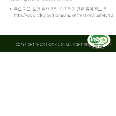
주요 지표: 노인 손상 추락․미끄러짐 관련 통계 정보 등
http://www.cdc.gov/HomeandRecreationalSafety/Fall
COPYRIGHT @ 2021 질병관리청. ALL RIGHT RESERVED