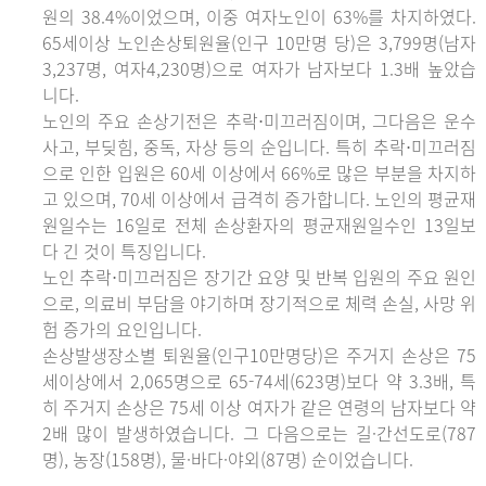
원의 38.4%이었으며, 이중 여자노인이 63%를 차지하였다.
65세이상 노인손상퇴원율(인구 10만명 당)은 3,799명(남자
3,237명, 여자4,230명)으로 여자가 남자보다 1.3배 높았습
니다.
노인의 주요 손상기전은 추락⋅미끄러짐이며, 그다음은 운수
사고, 부딪힘, 중독, 자상 등의 순입니다. 특히 추락⋅미끄러짐
으로 인한 입원은 60세 이상에서 66%로 많은 부분을 차지하
고 있으며, 70세 이상에서 급격히 증가합니다. 노인의 평균재
원일수는 16일로 전체 손상환자의 평균재원일수인 13일보
다 긴 것이 특징입니다.
노인 추락⋅미끄러짐은 장기간 요양 및 반복 입원의 주요 원인
으로, 의료비 부담을 야기하며 장기적으로 체력 손실, 사망 위
험 증가의 요인입니다.
손상발생장소별 퇴원율(인구10만명당)은 주거지 손상은 75
세이상에서 2,065명으로 65-74세(623명)보다 약 3.3배, 특
히 주거지 손상은 75세 이상 여자가 같은 연령의 남자보다 약
2배 많이 발생하였습니다. 그 다음으로는 길·간선도로(787
명), 농장(158명), 물·바다·야외(87명) 순이었습니다.