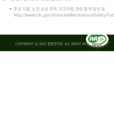
주요 지표: 노인 손상 추락․미끄러짐 관련 통계 정보 등
http://www.cdc.gov/HomeandRecreationalSafety/Fall
COPYRIGHT @ 2021 질병관리청. ALL RIGHT RESERVED