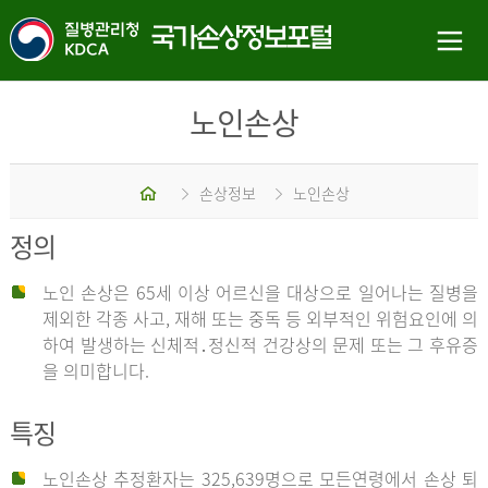
노인손상
홈
손상정보
노인손상
정의
노인 손상은 65세 이상 어르신을 대상으로 일어나는 질병을
제외한 각종 사고, 재해 또는 중독 등 외부적인 위험요인에 의
하여 발생하는 신체적․정신적 건강상의 문제 또는 그 후유증
을 의미합니다.
특징
노인손상 추정환자는 325,639명으로 모든연령에서 손상 퇴