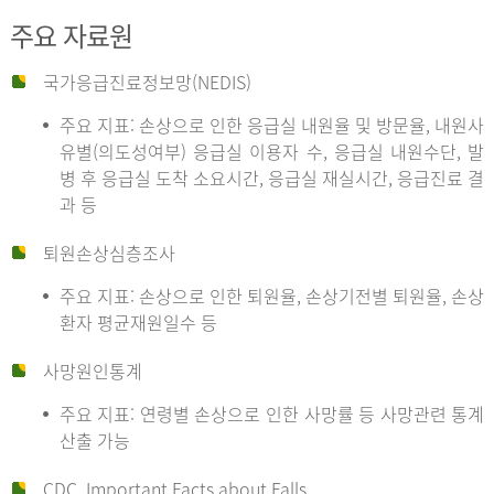
주요 자료원
국가응급진료정보망(NEDIS)
주요 지표: 손상으로 인한 응급실 내원율 및 방문율, 내원사
유별(의도성여부) 응급실 이용자 수, 응급실 내원수단, 발
병 후 응급실 도착 소요시간, 응급실 재실시간, 응급진료 결
과 등
퇴원손상심층조사
주요 지표: 손상으로 인한 퇴원율, 손상기전별 퇴원율, 손상
환자 평균재원일수 등
사망원인통계
주요 지표: 연령별 손상으로 인한 사망률 등 사망관련 통계
산출 가능
CDC, Important Facts about Falls